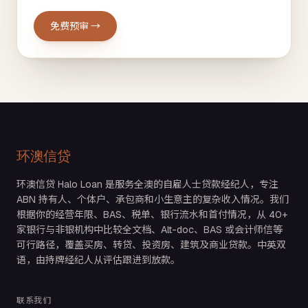
免费预审 →
环澳信贷
环澳信贷 Halo Loan 是服务全澳的自雇人士贷款经纪人，专注
ABN 持有人、个体户、承包商和小生意主的复杂收入情况。我们
根据你的经营年限、BAS、税单、银行流水和首付情况，从 40+
家银行与非银机构中比较全文档、Alt-doc、BAS 或会计师信等
可行路径，覆盖买房、转贷、投资房、建筑及商业贷款。中英双
语，由持牌经纪人从评估跟进到放款。
联系我们