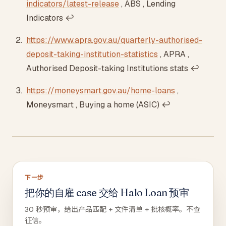
indicators/latest-release
, ABS , Lending
Indicators
↩
https://www.apra.gov.au/quarterly-authorised-
deposit-taking-institution-statistics
, APRA ,
Authorised Deposit-taking Institutions stats
↩
https://moneysmart.gov.au/home-loans
,
Moneysmart , Buying a home (ASIC)
↩
下一步
把你的自雇 case 交给 Halo Loan 预审
30 秒预审，给出产品匹配 + 文件清单 + 批核概率。不查
征信。