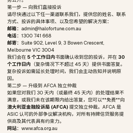
务公开。
第一步 — 向我们直接投诉
请尽快通过以下任一渠道联系我们，提供您的姓名、联系
方式、投诉的具体事项、以及您希望的解决方案：
邮箱
：
admin@halofortune.com.au
电话
：
1300 741 668
邮寄
：
Suite 902, Level 9, 3 Bowen Crescent,
Melbourne VIC 3004
我们会在
5 个工作日内
书面确认收到您的投诉，并在
30
个工作日内
（复杂情况下不超过 45 天）提供书面答复。
复杂投诉如需延长处理时间，我们会主动告知并说明原
因。
第二步 — 升级到 AFCA 独立仲裁
如果您对我们 30 天内（或最终 45 天内）的处理结果不
满意，或我们未在该期限内给出答复，您可以**免费**向
澳大利亚金融投诉局 (AFCA)
提交独立仲裁。AFCA 是
ASIC 认可的外部争议解决机构，对所有持牌信贷服务提
供商及其代表具有约束力。
网站
：
www.afca.org.au