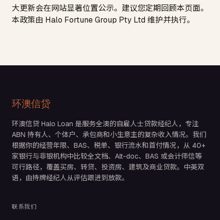
大更新会在网站显著位置公示。建议您定期回顾本页面。
本政策由
Halo Fortune Group Pty Ltd
维护并执行。
环澳信贷
环澳信贷 Halo Loan 是服务全澳的自雇人士贷款经纪人，专注
ABN 持有人、个体户、承包商和小生意主的复杂收入情况。我们
根据你的经营年限、BAS、税单、银行流水和首付情况，从 40+
家银行与非银机构中比较全文档、Alt-doc、BAS 或会计师信等
可行路径，覆盖买房、转贷、投资房、建筑及商业贷款。中英双
语，由持牌经纪人从评估跟进到放款。
联系我们