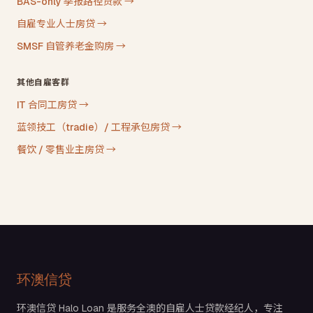
BAS-only 季报路径贷款
→
自雇专业人士房贷
→
SMSF 自管养老金购房
→
其他自雇客群
IT 合同工房贷
→
蓝领技工（tradie）/ 工程承包房贷
→
餐饮 / 零售业主房贷
→
环澳信贷
环澳信贷 Halo Loan 是服务全澳的自雇人士贷款经纪人，专注