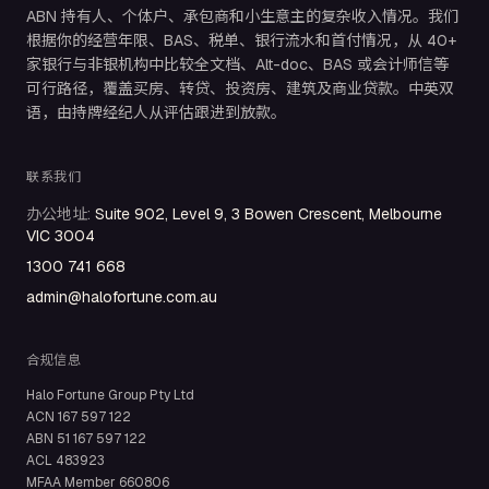
ABN 持有人、个体户、承包商和小生意主的复杂收入情况。我们
根据你的经营年限、BAS、税单、银行流水和首付情况，从 40+
家银行与非银机构中比较全文档、Alt-doc、BAS 或会计师信等
可行路径，覆盖买房、转贷、投资房、建筑及商业贷款。中英双
语，由持牌经纪人从评估跟进到放款。
联系我们
办公地址
:
Suite 902, Level 9, 3 Bowen Crescent, Melbourne
VIC 3004
1300 741 668
admin@halofortune.com.au
合规信息
Halo Fortune Group Pty Ltd
ACN
167 597 122
ABN
51 167 597 122
ACL
483923
MFAA Member
660806