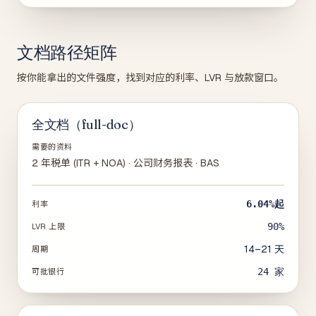
文档路径矩阵
按你能拿出的文件强度，找到对应的利率、LVR 与放款窗口。
全文档（full-doc）
需要的资料
2 年税单 (ITR + NOA) · 公司财务报表 · BAS
6.04%
起
利率
90%
LVR 上限
14–21 天
周期
24
家
可批银行