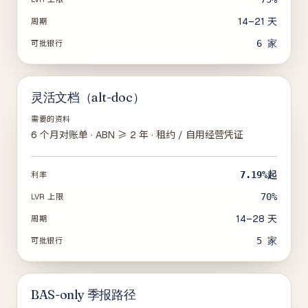
14–21 天
周期
6
家
可批银行
灵活文档（alt-doc）
需要的资料
6 个月对账单 · ABN ≥ 2 年 · 租约 / 自用经营凭证
7.19%
起
利率
70%
LVR 上限
14–28 天
周期
5
家
可批银行
BAS-only 季报路径