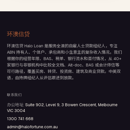
环澳信贷
环澳信贷 Halo Loan 是服务全澳的自雇人士贷款经纪人，专注
ABN 持有人、个体户、承包商和小生意主的复杂收入情况。我们
根据你的经营年限、BAS、税单、银行流水和首付情况，从 40+
家银行与非银机构中比较全文档、Alt-doc、BAS 或会计师信等
可行路径，覆盖买房、转贷、投资房、建筑及商业贷款。中英双
语，由持牌经纪人从评估跟进到放款。
联系我们
办公地址
:
Suite 902, Level 9, 3 Bowen Crescent, Melbourne
VIC 3004
1300 741 668
admin@halofortune.com.au