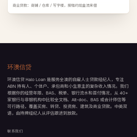
商业贷款：商铺 / 仓库 / 写字楼，按租约现金流来借
环澳信贷
环澳信贷 Halo Loan 是服务全澳的自雇人士贷款经纪人，专注
ABN 持有人、个体户、承包商和小生意主的复杂收入情况。我们
根据你的经营年限、BAS、税单、银行流水和首付情况，从 40+
家银行与非银机构中比较全文档、Alt-doc、BAS 或会计师信等
可行路径，覆盖买房、转贷、投资房、建筑及商业贷款。中英双
语，由持牌经纪人从评估跟进到放款。
联系我们