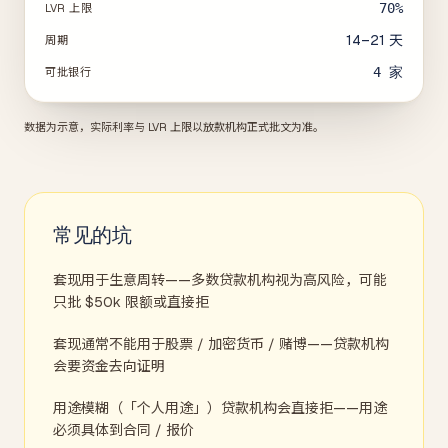
70%
LVR 上限
14–21 天
周期
4
家
可批银行
数据为示意，实际利率与 LVR 上限以放款机构正式批文为准。
常见的坑
套现用于生意周转——多数贷款机构视为高风险，可能
只批 $50k 限额或直接拒
套现通常不能用于股票 / 加密货币 / 赌博——贷款机构
会要资金去向证明
用途模糊（「个人用途」）贷款机构会直接拒——用途
必须具体到合同 / 报价