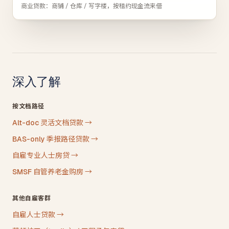
商业贷款：商铺 / 仓库 / 写字楼，按租约现金流来借
深入了解
按文档路径
Alt-doc 灵活文档贷款
→
BAS-only 季报路径贷款
→
自雇专业人士房贷
→
SMSF 自管养老金购房
→
其他自雇客群
自雇人士贷款
→