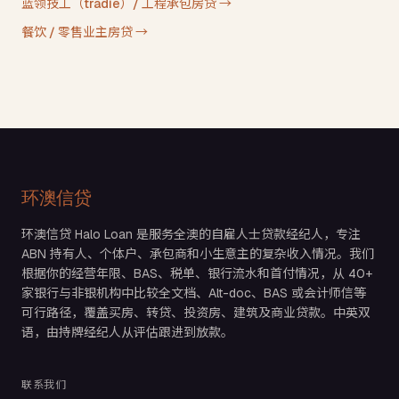
蓝领技工（tradie）/ 工程承包房贷
→
餐饮 / 零售业主房贷
→
环澳信贷
环澳信贷 Halo Loan 是服务全澳的自雇人士贷款经纪人，专注
ABN 持有人、个体户、承包商和小生意主的复杂收入情况。我们
根据你的经营年限、BAS、税单、银行流水和首付情况，从 40+
家银行与非银机构中比较全文档、Alt-doc、BAS 或会计师信等
可行路径，覆盖买房、转贷、投资房、建筑及商业贷款。中英双
语，由持牌经纪人从评估跟进到放款。
联系我们