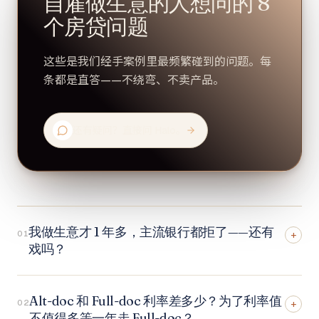
自雇做生意的人想问的 8
个房贷问题
这些是我们经手案例里最频繁碰到的问题。每
条都是直答——不绕弯、不卖产品。
还有疑问？直接问 Halo。
我做生意才 1 年多，主流银行都拒了——还有
01
+
戏吗？
Alt-doc 和 Full-doc 利率差多少？为了利率值
02
+
不值得多等一年走 Full-doc？