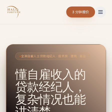
3 分钟报价
全澳自雇人士贷款经纪人 · 投资房 · 建筑 · 商业
懂自雇收入的
贷款经纪人，
复杂情况也能
讲清楚。