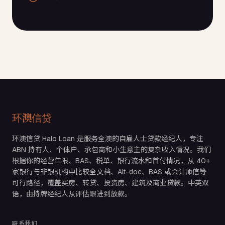
环澳信贷
环澳信贷 Halo Loan 是服务全澳的自雇人士贷款经纪人，专注
ABN 持有人、个体户、承包商和小生意主的复杂收入情况。我们
根据你的经营年限、BAS、税单、银行流水和首付情况，从 40+
家银行与非银机构中比较全文档、Alt-doc、BAS 或会计师信等
可行路径，覆盖买房、转贷、投资房、建筑及商业贷款。中英双
语，由持牌经纪人从评估跟进到放款。
联系我们