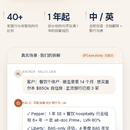
40+
1 年起
中 / 英
家银行与非银机构可
部分机构可评估满 1
全程双语 · 文档解释 +
比较
年的自雇经历
银行沟通
真实场景 · 我们的拆解
Case study · 已成交
BROKER
· HALO LOAN
HL
客户：餐饮个体户 · 做生意第 14 个月 · 想买墨
尔本 $850k 自住房 · 主流银行已拒 3 家
HALO
· 匹配自雇友好银行中…
✓ Pepper：1 年 SE + 餐饮 hospitality 行业经
验 6+ 年 → 走 alt-doc Prime，LVR 80%
✓ Liberty：BAS-only 评估，4 季度 BAS 年化