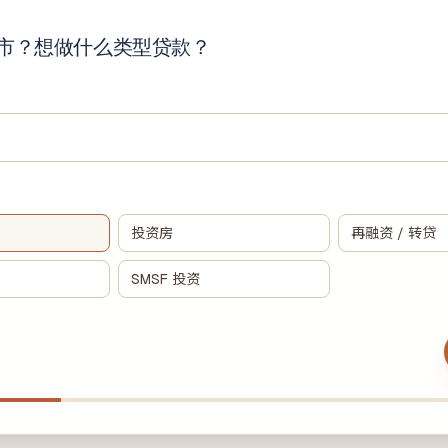
SMSF 房产贷款
自管养老金买投资房 · LRBA + 裸信托结构
市？想做什么类型贷款？
期房贷款
买楼花 · 交割估值缺口提前压测
投资房
再融资 / 转贷
SMSF 投资