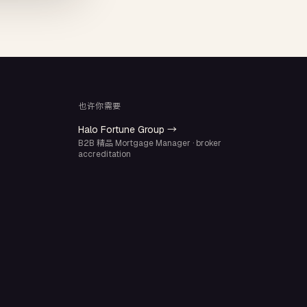
也许你需要
Halo Fortune Group →
B2B 精品 Mortgage Manager · broker
accreditation