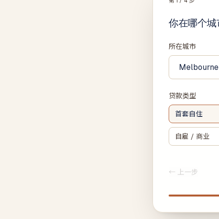
第
1
/ 4 步
你在哪个城
所在城市
贷款类型
首套自住
自雇 / 商业
← 上一步