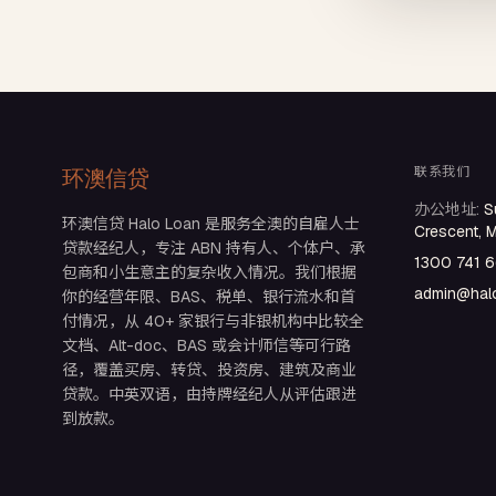
联系我们
环澳信贷
办公地址
:
S
环澳信贷 Halo Loan 是服务全澳的自雇人士
Crescent, 
贷款经纪人，专注 ABN 持有人、个体户、承
1300 741 
包商和小生意主的复杂收入情况。我们根据
admin@halo
你的经营年限、BAS、税单、银行流水和首
付情况，从 40+ 家银行与非银机构中比较全
文档、Alt-doc、BAS 或会计师信等可行路
径，覆盖买房、转贷、投资房、建筑及商业
贷款。中英双语，由持牌经纪人从评估跟进
到放款。