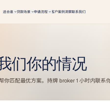
适合谁
贷款场景
申请流程
客户案例
洞察
联系我们
自雇人士（总览）
6 大场景总览
5 步申请流程
ABN 持有人 / 个体户 / Pty Ltd 老板 — 4 条 doc 路径
按用途快速对比 lender 政策、LVR 上限、利率区间
手机预审 → 文件 → lender 配对 → formal approval 
全适配
settlement
购房 Purchase
IT contractor
文档路径对比
转贷 Refinance
软件工程师 / 顾问 / 合约工 — 6 个月 ABN 即可评估
4 条路径横向对比 — Full-doc / Alt-doc / BAS / 会计
师信
Tradie 蓝领师傅
投资房 Investment
我们你的情况
Alt-doc 灵活文件
电工 / 水管工 / 建筑工 — 现金 + 工资单 hybrid 收入
建房 Construction
BAS + 流水 + 会计师信组合替代 2 年税单 · 18 家 lende
餐饮老板
BAS-only 季报路径
商业 Commercial
餐厅 / 咖啡馆 / 酒吧 — 现金入账打包专项
4 季度 BAS + ABN 2 年 · 12 家 lender · 10 天 approval
 帮你匹配最优方案。持牌 broker 1 小时内联系
套现 Cash-out
墨尔本贷款经纪人
新
投资房贷款
新
墨尔本本地自雇房贷专家 · 按区找经纪人（Box Hill /
Glen Waverley / Doncaster…）
自雇投资人 · serviceability / 租金折算 / 负扣税 / 组合
扩张
墨尔本自雇人士
建筑贷款
Carlton 餐饮 / Box Hill IT / CBD 设计师 — 本地 suburb
风险地图
自建 / 推倒重建 · 分阶段放款 progress payments