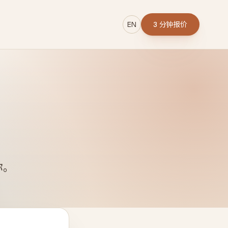
EN
3 分钟报价
→
r
你。