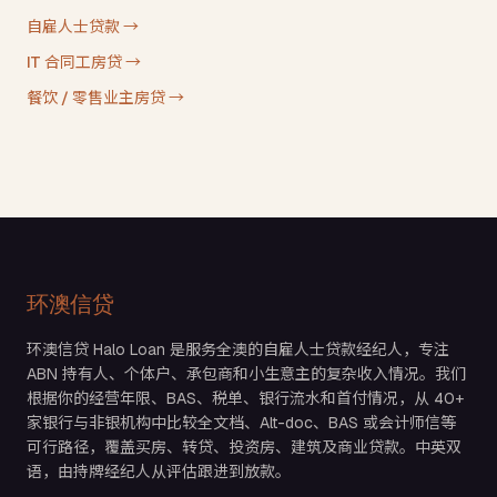
自雇人士贷款
→
IT 合同工房贷
→
餐饮 / 零售业主房贷
→
环澳信贷
环澳信贷 Halo Loan 是服务全澳的自雇人士贷款经纪人，专注
ABN 持有人、个体户、承包商和小生意主的复杂收入情况。我们
根据你的经营年限、BAS、税单、银行流水和首付情况，从 40+
家银行与非银机构中比较全文档、Alt-doc、BAS 或会计师信等
可行路径，覆盖买房、转贷、投资房、建筑及商业贷款。中英双
语，由持牌经纪人从评估跟进到放款。