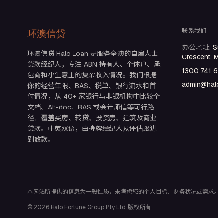
联系我们
环澳信贷
办公地址
:
S
环澳信贷 Halo Loan 是服务全澳的自雇人士
Crescent, 
贷款经纪人，专注 ABN 持有人、个体户、承
1300 741 
包商和小生意主的复杂收入情况。我们根据
admin@halo
你的经营年限、BAS、税单、银行流水和首
付情况，从 40+ 家银行与非银机构中比较全
文档、Alt-doc、BAS 或会计师信等可行路
径，覆盖买房、转贷、投资房、建筑及商业
贷款。中英双语，由持牌经纪人从评估跟进
到放款。
本网站所提供的信息为一般性质，未考虑您的个人目标、财务状况或需求
© 2026 Halo Fortune Group Pty Ltd. 版权所有.