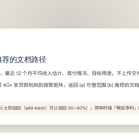
SMSF 房产贷款
自管养老金买投资房 · LRBA + 裸信托结构
期房贷款
买楼花 · 交割估值缺口提前压测
 推荐的文档路径
业、最近 12 个月平均收入估计、首付情况、目标用途。不上传
对照 40+ 家贷款机构的政策矩阵，返回 (a) 可借范围 (b) 推荐的文档
士的加回（add-back）可以加回 30–40%）。预审时填「税前净