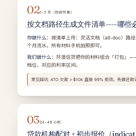
02
1–3 天（你的节奏）
按文档路径生成文件清单——哪些
你做什么：
按清单上传：灵活文档（alt-doc）路径要 6
个月流水。所有材料手机拍照即可。
我们做什么：
环澳信贷把你的材料组合「打包」——
档位、对应的利率区间。
常见踩坑: ATO 欠款 > $10k 直接 99% 拒贷
03
24–48 小时
贷款机构配对 + 初步报价（indicat