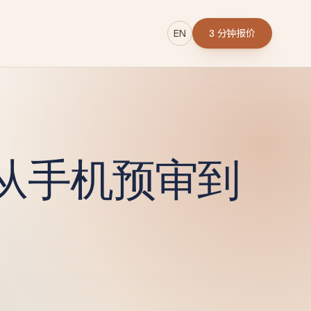
EN
3 分钟报价
→
步从手机预审到
r