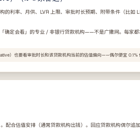
贷款机构的利率、月供、LVR 上限、审批时长预期、附带条件（比如 L
家「确定会看」的专业 / 非银行贷款机构——不是广撒网。每家都拿到
ative）也要看审批时长和该贷款机构当前的估值偏向——偶尔便宜 0.1% 
hority）。配合估值安排（通常贷款机构出钱）。回应贷款机构偶