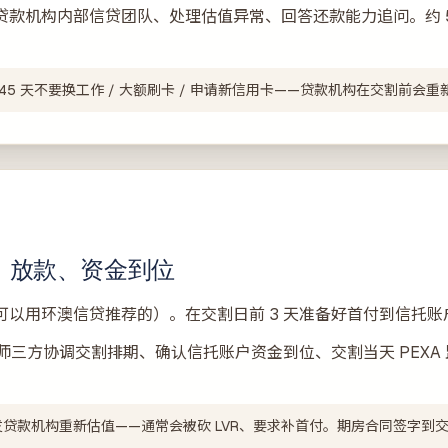
贷款机构内部信贷团队、处理估值异常、回答还款能力追问。约 
 30–45 天不要换工作 / 大额刷卡 / 申请新信用卡——贷款机构在交割前
对接、放款、资金到位
r）（也可以用环澳信贷推荐的）。在交割日前 3 天准备好首付到信托
方律师三方协调交割排期、确认信托账户资金到位、交割当天 PEXA
5%+ 触发贷款机构重新估值——通常会被砍 LVR、要求补首付。期房合同签字