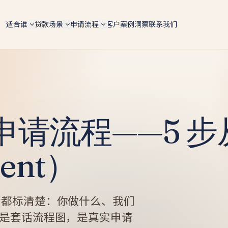
适合谁
贷款场景
申请流程
客户案例
洞察
联系我们
自雇人士（总览）
6 大场景总览
5 步申请流程
ABN 持有人 / 个体户 / Pty Ltd 老板 — 4 条 doc 路径
按用途快速对比 lender 政策、LVR 上限、利率区间
手机预审 → 文件 → lender 配对 → formal approval 
全适配
settlement
购房 Purchase
IT contractor
文档路径对比
转贷 Refinance
软件工程师 / 顾问 / 合约工 — 6 个月 ABN 即可评估
4 条路径横向对比 — Full-doc / Alt-doc / BAS / 会计
师信
Tradie 蓝领师傅
投资房 Investment
申请流程——5 
Alt-doc 灵活文件
电工 / 水管工 / 建筑工 — 现金 + 工资单 hybrid 收入
建房 Construction
BAS + 流水 + 会计师信组合替代 2 年税单 · 18 家 lende
餐饮老板
BAS-only 季报路径
商业 Commercial
餐厅 / 咖啡馆 / 酒吧 — 现金入账打包专项
ent）
4 季度 BAS + ABN 2 年 · 12 家 lender · 10 天 approval
套现 Cash-out
墨尔本贷款经纪人
新
投资房贷款
新
墨尔本本地自雇房贷专家 · 按区找经纪人（Box Hill /
Glen Waverley / Doncaster…）
自雇投资人 · serviceability / 租金折算 / 负扣税 / 组合
扩张
步都标清楚：你做什么、我们
墨尔本自雇人士
建筑贷款
Carlton 餐饮 / Box Hill IT / CBD 设计师 — 本地 suburb
是套话流程图，是真实申请
风险地图
自建 / 推倒重建 · 分阶段放款 progress payments