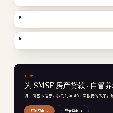
下一步
为 SMSF 房产贷款 · 自
填一份基本信息，我们对照 40+ 家银行的政策，
开始预审 →
先算借贷能力