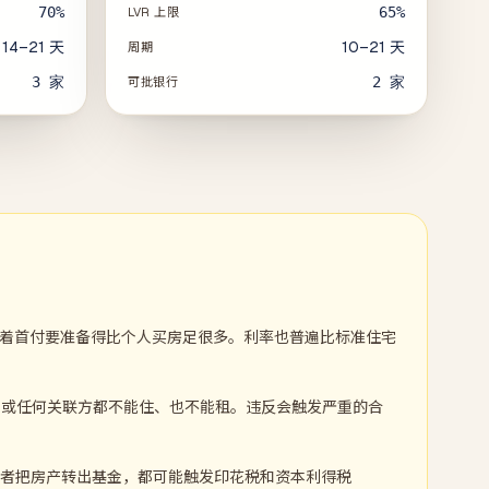
70%
65%
LVR 上限
14–21 天
10–21 天
周期
3
家
2
家
可批银行
%，意味着首付要准备得比个人买房足很多。利率也普遍比标准住宅
、或任何关联方都不能住、也不能租。违反会触发严重的合
式、或者把房产转出基金，都可能触发印花税和资本利得税