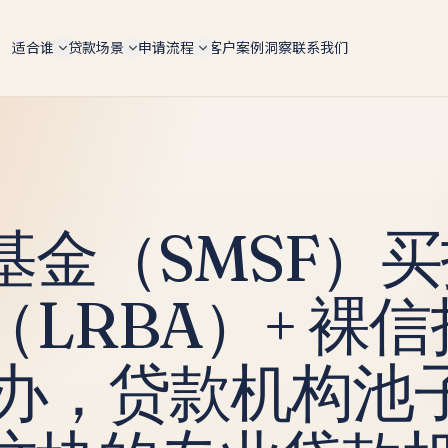
适合谁
贷款场景
申请流程
客户案例
洞察
联系我们
自雇人士（总览）
6 大场景总览
5 步申请流程
ABN 持有人 / 个体户 / Pty Ltd 老板 — 4 条 doc 路径
按用途快速对比 lender 政策、LVR 上限、利率区间
手机预审 → 文件 → lender 配对 → formal approval 
全适配
settlement
购房 Purchase
IT contractor
文档路径对比
转贷 Refinance
软件工程师 / 顾问 / 合约工 — 6 个月 ABN 即可评估
4 条路径横向对比 — Full-doc / Alt-doc / BAS / 会计
师信
Tradie 蓝领师傅
投资房 Investment
基金（SMSF）
Alt-doc 灵活文件
电工 / 水管工 / 建筑工 — 现金 + 工资单 hybrid 收入
建房 Construction
BAS + 流水 + 会计师信组合替代 2 年税单 · 18 家 lende
餐饮老板
BAS-only 季报路径
商业 Commercial
餐厅 / 咖啡馆 / 酒吧 — 现金入账打包专项
RBA）+ 裸信托
4 季度 BAS + ABN 2 年 · 12 家 lender · 10 天 approval
套现 Cash-out
墨尔本贷款经纪人
新
投资房贷款
新
墨尔本本地自雇房贷专家 · 按区找经纪人（Box Hill /
构专办，贷款机构
Glen Waverley / Doncaster…）
自雇投资人 · serviceability / 租金折算 / 负扣税 / 组合
扩张
墨尔本自雇人士
建筑贷款
Carlton 餐饮 / Box Hill IT / CBD 设计师 — 本地 suburb
风险地图
自建 / 推倒重建 · 分阶段放款 progress payments