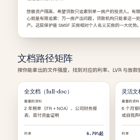
想做资产隔离、希望贷款只追索到单一房产的投资人。有限
心就是有限追索：万一房产出问题，贷款机构只能拿这一
产。这层保护是 SMSF 买房相对个人名义买房的一大优势
文档路径矩阵
按你能拿出的文件强度，找到对应的利率、LVR 与放款
全文档（full-doc）
灵活文档
需要的资料
需要的资料
2 年税单（ITR + NOA）、公司财务报
6 个月银
表、首付资金证明
或自我声
6.79%
起
利率
利率