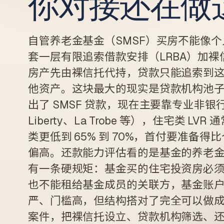
你对接还在做
自管养老金基金（SMSF）买房不能像
套一层有限追索借款安排（LRBA）加裸信托（
房产先由裸信托代持，贷款只能追索到
他资产。这块最大的现实是贷款机构池
出了 SMSF 贷款，现在主要靠专业非
Liberty、La Trobe 等），住宅类 LVR
类更低到 65% 到 70%，首付要准备
偏高。还款能力评估看的是基金的养老
有一条硬规矩：基金买的住宅投资房必
也不能租给基金成员的关联方，基金账
严、门槛高，但结构搭对了完全可以做成。
案件，把裸信托设立、贷款机构筛选、