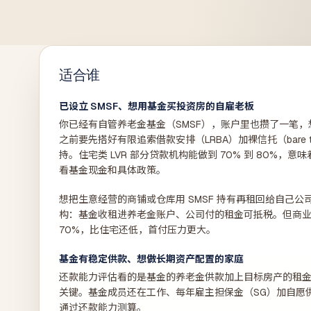
适合谁
已设立 SMSF、想用基金买投资房的自雇老板
你已经有自管养老金基金（SMSF），账户里也攒了一笔
之前要先搭好有限追索借款安排（LRBA）加裸信托（bare 
持。住宅类 LVR 部分贷款机构能做到 70% 到 80%，
看基金现金和具体政策。
想把生意经营的商铺或仓库用 SMSF 持有再租回给自己
构：基金收租进养老金账户、公司付的租金可抵税。但商业类 L
70%，比住宅还低，首付压力更大。
基金有稳定供款、想做长期资产配置的家庭
还款能力评估看的是基金的养老金供款加上目标房产的租
关键。基金成员还在工作、每年雇主担保金（SG）加自愿
通过还款能力测算。