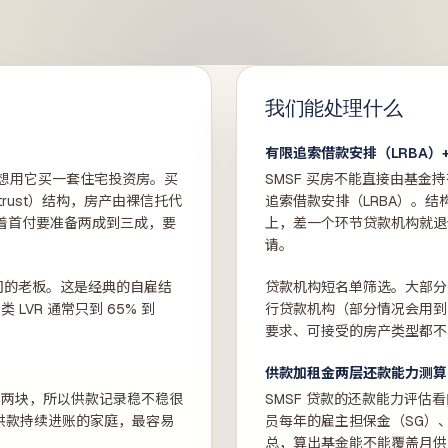
我们能处理什么
有限追索借款安排（LRBA）+ 
，想用它买一套住宅投资房。买
SMSF 买房不能直接由基金持
trust）结构，房产由裸信托代
追索借款安排（LRBA）。
意味着首付要准备两成到三成，要
上，差一个环节贷款机构就退
请。
公司的老板。这是经典的自雇结
贷款机构短名单筛选。大部分四
VR 通常只到 65% 到
行贷款机构（部分情况会用到 Lib
要求、可接受的房产类型都不一
供款加租金两层还款能力测算
金两块，所以供款记录稳不稳很
SMSF 贷款的还款能力评
供款持续进账的家庭，最容易
员每年的雇主担保金（SG）
总，算出基金能不能覆盖月供