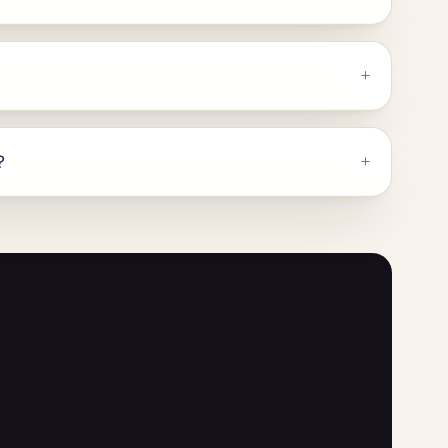
+
+
？