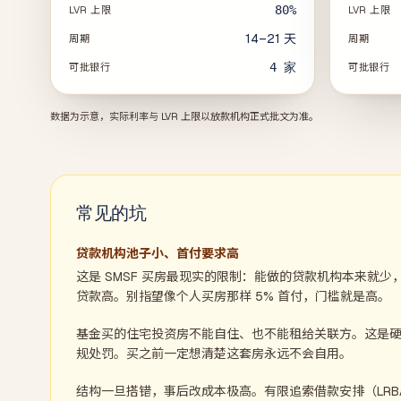
80%
LVR 上限
LVR 上限
14–21 天
周期
周期
4
家
可批银行
可批银行
数据为示意，实际利率与 LVR 上限以放款机构正式批文为准。
常见的坑
贷款机构池子小、首付要求高
这是 SMSF 买房最现实的限制：能做的贷款机构本来就少，
贷款高。别指望像个人买房那样 5% 首付，门槛就是高。
基金买的住宅投资房不能自住、也不能租给关联方。这是
规处罚。买之前一定想清楚这套房永远不会自用。
结构一旦搭错，事后改成本极高。有限追索借款安排（LRBA