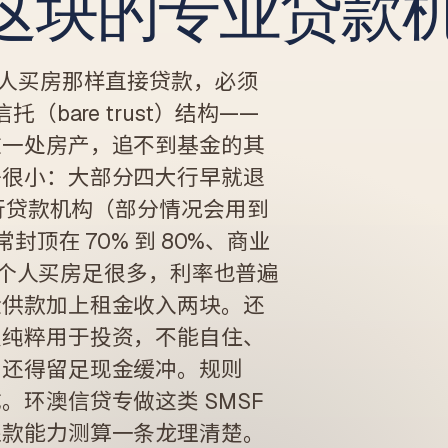
这块的专业贷款
SMSF 房产贷款
自管养老金买投资房 · LRBA + 裸信托结构
期房贷款
个人买房那样直接贷款，必须
买楼花 · 交割估值缺口提前压测
bare trust）结构——
这一处房产，追不到基金的其
子很小：大部分四大行早就退
银行贷款机构（部分情况会用到
 通常封顶在 70% 到 80%、商业
得比个人买房足很多，利率也普遍
金供款加上租金收入两块。还
须纯粹用于投资，不能自住、
户还得留足现金缓冲。规则
环澳信贷专做这类 SMSF
还款能力测算一条龙理清楚。