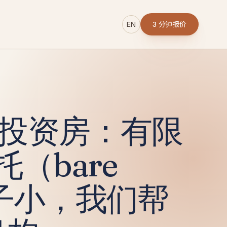
EN
3 分钟报价
→
买投资房：有限
r
（bare
池子小，我们帮