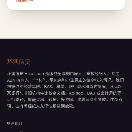
了解路径 →
环澳信贷
环澳信贷 Halo Loan 是服务全澳的自雇人士贷款经纪人，专注
ABN 持有人、个体户、承包商和小生意主的复杂收入情况。我们
根据你的经营年限、BAS、税单、银行流水和首付情况，从 40+
家银行与非银机构中比较全文档、Alt-doc、BAS 或会计师信等
可行路径，覆盖买房、转贷、投资房、建筑及商业贷款。中英双
语，由持牌经纪人从评估跟进到放款。
联系我们