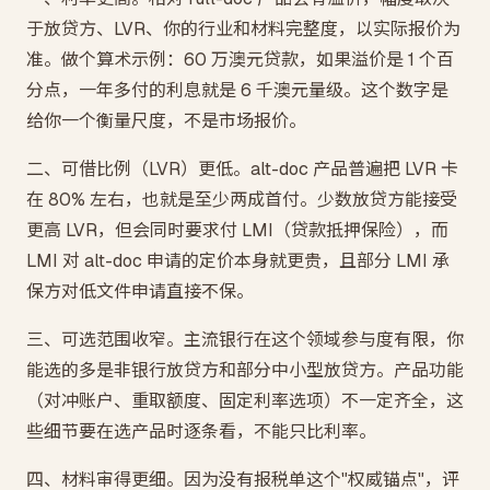
于放贷方、LVR、你的行业和材料完整度，以实际报价为
准。做个算术示例：60 万澳元贷款，如果溢价是 1 个百
分点，一年多付的利息就是 6 千澳元量级。这个数字是
给你一个衡量尺度，不是市场报价。
二、可借比例（LVR）更低。alt-doc 产品普遍把 LVR 卡
在 80% 左右，也就是至少两成首付。少数放贷方能接受
更高 LVR，但会同时要求付 LMI（贷款抵押保险），而
LMI 对 alt-doc 申请的定价本身就更贵，且部分 LMI 承
保方对低文件申请直接不保。
三、可选范围收窄。主流银行在这个领域参与度有限，你
能选的多是非银行放贷方和部分中小型放贷方。产品功能
（对冲账户、重取额度、固定利率选项）不一定齐全，这
些细节要在选产品时逐条看，不能只比利率。
四、材料审得更细。因为没有报税单这个"权威锚点"，评