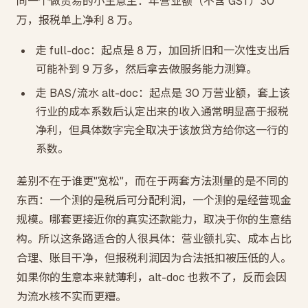
同一个做贸易的小生意主：年营业额（不含 GST）30
万，报税单上净利 8 万。
走 full-doc：起点是 8 万，加回折旧和一次性支出后
可能补到 9 万多，然后拿去做服务能力测算。
走 BAS/流水 alt-doc：起点是 30 万营业额，套上该
行业的成本系数后认定出来的收入通常明显高于报税
净利，但具体数字完全取决于该放贷方给你这一行的
系数。
差别不在于谁更"宽松"，而在于两套方法测量的是不同的
东西：一个测的是税后可分配利润，一个测的是经营现金
规模。哪套更接近你的真实还款能力，取决于你的生意结
构。所以这条路适合的人很具体：营业额扎实、成本占比
合理、账目干净，但报税利润因为合法抵扣被压低的人。
如果你的生意本来就薄利，alt-doc 也救不了，反而会因
为流水核不实而更糟。