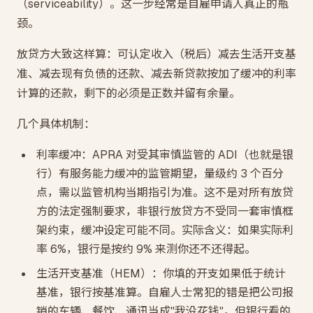
（serviceability）。这一步经常是自雇申请人真正的瓶
颈。
放贷方大致这样算：可认定收入（税后）减去生活开支基
准、减去现有负债的还款、减去新贷款按加了缓冲的利率
计算的还款，剩下的必须是正数并留有余量。
几个具体机制：
利率缓冲：APRA 对受其审慎监管的 ADI（也就是银
行）有服务能力缓冲的监管期望，量级约 3 个百分
点，需以监管机构当期指引为准。这不是对所有放贷
方的法定强制要求，非银行放贷方不受同一套审慎框
架约束，缓冲设定可能不同。实际含义：如果实际利
率 6%，银行是按约 9% 来测你还不还得起。
生活开支基准（HEM）：你填的开支如果低于统计
基准，银行按基准算。自雇人士常犯的错是把公司报
销的车辆、餐饮、通讯当成"我没花钱"，但银行看的