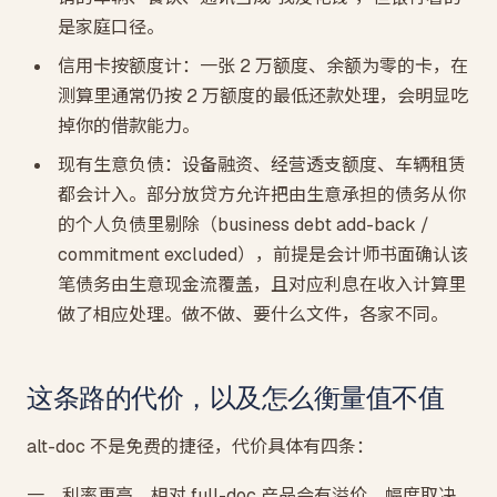
是家庭口径。
信用卡按额度计：一张 2 万额度、余额为零的卡，在
测算里通常仍按 2 万额度的最低还款处理，会明显吃
掉你的借款能力。
现有生意负债：设备融资、经营透支额度、车辆租赁
都会计入。部分放贷方允许把由生意承担的债务从你
的个人负债里剔除（business debt add-back /
commitment excluded），前提是会计师书面确认该
笔债务由生意现金流覆盖，且对应利息在收入计算里
做了相应处理。做不做、要什么文件，各家不同。
这条路的代价，以及怎么衡量值不值
alt-doc 不是免费的捷径，代价具体有四条：
一、利率更高。相对 full-doc 产品会有溢价，幅度取决