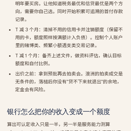
明年要买房。让他知道税务最优和信贷最优是两个方
向，需要你自己选。同时开始积累可追溯的首付存款
记录。
T 减 3 个月：清掉不用的信用卡并注销额度（保留不
用的卡，额度照样按满额计入负债）。控制个人账户
里的赌博类、频繁小额透支类交易记录。
T 减 1 个月：备齐上述文件，做资料评估，确认目标
额度和自付比例。
出价之前：拿到预批再去拍卖会。澳洲的拍卖成交是
无条件的，落槌后你没有"贷不下来就退出"的余地，
定金会有风险。
银行怎么把你的收入变成一个额度
算出可认定收入只是一半，另一半是服务能力测算