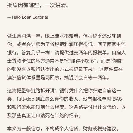
批原因有哪些，一次讲清。
— Halo Loan Editorial
做生意刚满一年，账上流水不难看，但报税季还没轮到
你，或者会计师为了省税把利润压得很低。问了两家主流
银行，答复几乎一样：请提供过去两年的报税单。自雇人
士贷款卡住的地方通常不是"你赚得不够多"，而是"你赚
的钱没有以银行认得出的方式被记录下来"。这两件事在
澳洲信贷体系里是两回事，搞混了会白等一两年。
这篇把整条链路拆开讲：银行凭什么把你归进自雇这一
类、full-doc 到底怎么算你的收入、没有报税单时 BAS
和银行流水能顶到什么程度、这条路要付出什么代价、以
及那些真正让申请死在半路的细节。
本文为一般信息，不构成个人信贷、财务或税务建议。