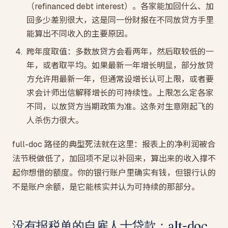
（refinanced debt interest）。各家能加回什么、加
回多少差别很大，这是同一份财报在不同放贷方手里
能算出不同收入的主要原因。
跨年度取值：多数放贷方会看两年，然后取较低的一
年，或者取平均。如果最新一年增长明显，部分放贷
方允许用最新一年，但通常设增长认可上限，或者要
求会计师出信解释增长的可持续性。上限怎么定各家
不同，以放贷方当期政策为准。这条对生意刚起飞的
人杀伤力很大。
full-doc 路径的典型死法就在这里：报表上的净利润被合
法节税做低了，加回项不足以补回来，算出来的收入撑不
起你想借的额度。你的银行账户里确实有钱，但银行认的
不是账户余额，是它能核实并认为可持续的那部分。
没有报税单的自雇人士贷款：alt-doc