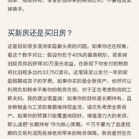
简单：继续持有，享受折旧带来的税务红利，不要轻易卖
掉换手。
买新房还是买旧房？
这是目前很多澳洲家庭最头疼的问题。如果你还在权衡，
看这个数字对比：假设你处于45%的最高税阶，若卖掉
旧投资房后获得30万澳元收益，在新规下你支付的税款
将比旧规多出约33,750澳元。这笔钱足以支付一年的家
庭假期或孩子的学费。如果你买的是全新房产，依然可以
利用负扣税来平衡你的税务负担。对于正在考虑购房的工
薪夫妇，我的建议很直接：如果你的目标是长期持有，且
依赖租金与工资的差额维持现金流，请优先考虑全新房
产。如果你的预算只能覆盖地段好、增值潜力大的老房，
那么请把“长期持有”作为核心策略，千万不要为了追逐短
期的交易利润而丢掉老房带来的税务保障。新房虽然在负