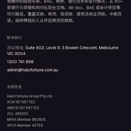
根据你的经营年限、BAS、税单、银行流水和首付情况，从 40+
家银行与非银机构中比较全文档、Alt-doc、BAS 或会计师信等
可行路径，覆盖买房、转贷、投资房、建筑及商业贷款。中英双
语，由持牌经纪人从评估跟进到放款。
联系我们
办公地址
:
Suite 902, Level 9, 3 Bowen Crescent, Melbourne
VIC 3004
1300 741 668
admin@halofortune.com.au
合规信息
Halo Fortune Group Pty Ltd
ACN
167 597 122
ABN
51 167 597 122
ACL
483923
MFAA Member
660806
AFCA Member
45759