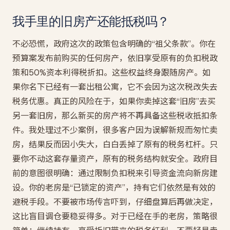
我手里的旧房产还能抵税吗？
不必恐慌，政府这次的政策包含明确的“祖父条款”。你在
预算案发布前购买的任何房产，依旧享受原有的负扣税政
策和50%资本利得税折扣。这些权益终身跟随房产。如
果你名下已经有一套出租公寓，它不会因为这次税改失去
税务优惠。真正的风险在于，如果你卖掉这套“旧房”去买
另一套旧房，那么新买的房产将不再具备这些税收抵扣条
件。我处理过不少案例，很多客户因为误解新规而匆忙卖
房，结果反而因小失大，白白丢掉了原有的税务杠杆。只
要你不动这套存量资产，原有的税务结构就安全。政府目
前的意图很明确：通过限制负扣税来引导资金流向新房建
设。你的老房是“已锁定的资产”，持有它们依然是有效的
避税手段。不要被市场传言吓到，仔细盘算后再做决定，
这比盲目调仓要稳妥得多。对于已经在手的老房，策略很