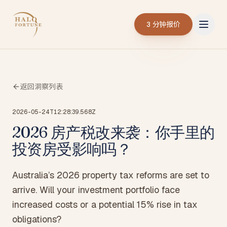
3 分钟报价
返回洞察列表
2026-05-24T12:28:39.568Z
2026 房产税改来袭：你手里的
投资房受影响吗？
Australia’s 2026 property tax reforms are set to
arrive. Will your investment portfolio face
increased costs or a potential 15% rise in tax
obligations?