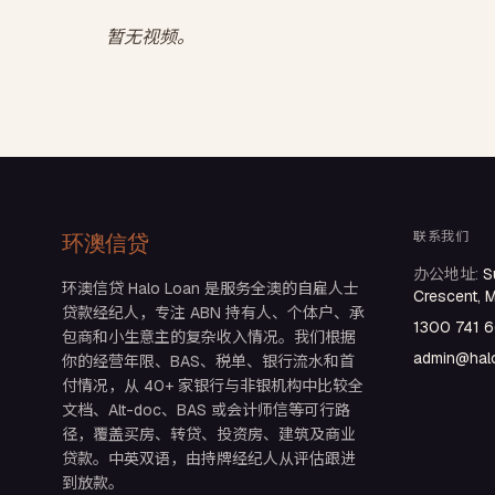
暂无视频。
联系我们
环澳信贷
办公地址
:
S
环澳信贷 Halo Loan 是服务全澳的自雇人士
Crescent, 
贷款经纪人，专注 ABN 持有人、个体户、承
1300 741 
包商和小生意主的复杂收入情况。我们根据
admin@halo
你的经营年限、BAS、税单、银行流水和首
付情况，从 40+ 家银行与非银机构中比较全
文档、Alt-doc、BAS 或会计师信等可行路
径，覆盖买房、转贷、投资房、建筑及商业
贷款。中英双语，由持牌经纪人从评估跟进
到放款。