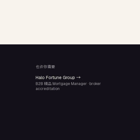
也许你需要
Halo Fortune Group →
B2B 精品 Mortgage Manager · broker
accreditation