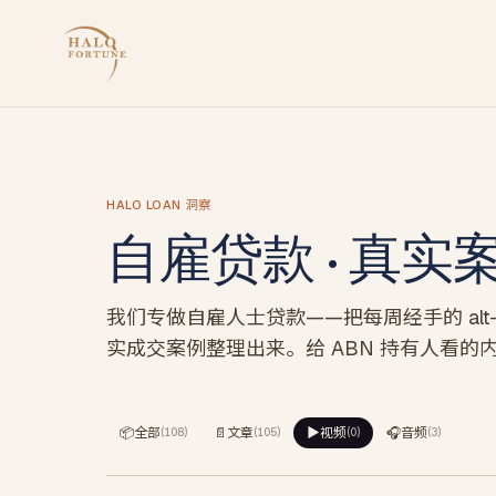
HALO LOAN 洞察
自雇贷款 · 真
我们专做自雇人士贷款——把每周经手的 alt-d
实成交案例整理出来。给 ABN 持有人看的
📦
全部
📄
文章
▶️
视频
🎧
音频
(
108
)
(
105
)
(
0
)
(
3
)