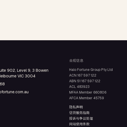
SMSF 房产贷款
自管养老金买投资房 · LRBA + 裸信托结构
期房贷款
买楼花 · 交割估值缺口提前压测
合规信息
Halo Fortune Group Pty Ltd
uite 902, Level 9, 3 Bowen
ACN
167 597 122
Melbourne VIC 3004
ABN
51 167 597 122
668
ACL
483923
fortune.com.au
MFAA Member
660806
AFCA Member
45759
隐私声明
信贷服务指南
投诉与争议处理
网站使用条款