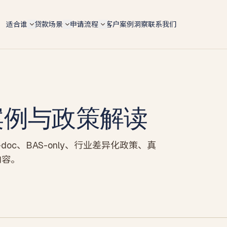
适合谁
贷款场景
申请流程
客户案例
洞察
联系我们
自雇人士（总览）
6 大场景总览
5 步申请流程
ABN 持有人 / 个体户 / Pty Ltd 老板 — 4 条 doc 路径
按用途快速对比 lender 政策、LVR 上限、利率区间
手机预审 → 文件 → lender 配对 → formal approval 
全适配
settlement
购房 Purchase
IT contractor
文档路径对比
转贷 Refinance
软件工程师 / 顾问 / 合约工 — 6 个月 ABN 即可评估
4 条路径横向对比 — Full-doc / Alt-doc / BAS / 会计
师信
实案例与政策解读
Tradie 蓝领师傅
投资房 Investment
Alt-doc 灵活文件
电工 / 水管工 / 建筑工 — 现金 + 工资单 hybrid 收入
建房 Construction
BAS + 流水 + 会计师信组合替代 2 年税单 · 18 家 lende
餐饮老板
oc、BAS-only、行业差异化政策、真
BAS-only 季报路径
商业 Commercial
餐厅 / 咖啡馆 / 酒吧 — 现金入账打包专项
4 季度 BAS + ABN 2 年 · 12 家 lender · 10 天 approval
内容。
套现 Cash-out
墨尔本贷款经纪人
新
投资房贷款
新
墨尔本本地自雇房贷专家 · 按区找经纪人（Box Hill /
Glen Waverley / Doncaster…）
自雇投资人 · serviceability / 租金折算 / 负扣税 / 组合
扩张
墨尔本自雇人士
建筑贷款
Carlton 餐饮 / Box Hill IT / CBD 设计师 — 本地 suburb
风险地图
自建 / 推倒重建 · 分阶段放款 progress payments