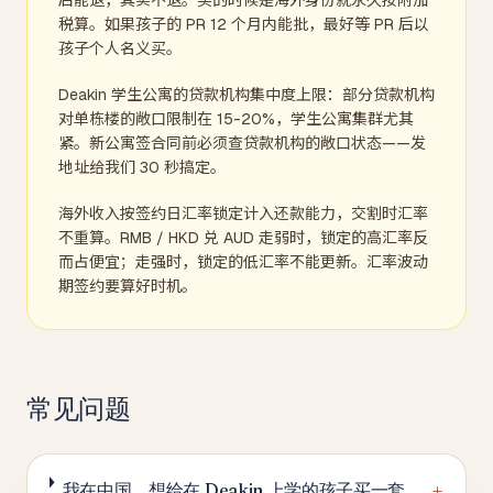
后能退，其实不退。买的时候是海外身份就永久按附加
税算。如果孩子的 PR 12 个月内能批，最好等 PR 后以
孩子个人名义买。
Deakin 学生公寓的贷款机构集中度上限：部分贷款机构
对单栋楼的敞口限制在 15-20%，学生公寓集群尤其
紧。新公寓签合同前必须查贷款机构的敞口状态——发
地址给我们 30 秒搞定。
海外收入按签约日汇率锁定计入还款能力，交割时汇率
不重算。RMB / HKD 兑 AUD 走弱时，锁定的高汇率反
而占便宜；走强时，锁定的低汇率不能更新。汇率波动
期签约要算好时机。
常见问题
+
我在中国，想给在 Deakin 上学的孩子买一套