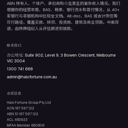
ABN 持有人、个体户、承包商和小生意主的复杂收入情况。我们
根据你的经营年限、BAS、税单、银行流水和首付情况，从 40+
家银行与非银机构中比较全文档、Alt-doc、BAS 或会计师信等
可行路径，覆盖买房、转贷、投资房、建筑及商业贷款。中英双
语，由持牌经纪人从评估跟进到放款。
联系我们
办公地址
:
Suite 902, Level 9, 3 Bowen Crescent, Melbourne
VIC 3004
1300 741 668
admin@halofortune.com.au
合规信息
Halo Fortune Group Pty Ltd
ACN
167 597 122
ABN
51 167 597 122
ACL
483923
MFAA Member
660806