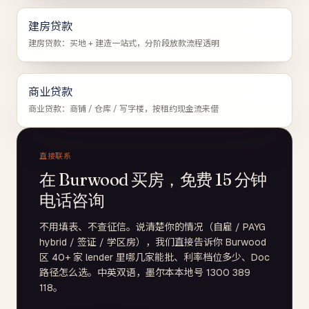
建房贷款
建房贷款：买地 + 建造一站式，分阶段放款流程透明
商业贷款
商业贷款：商铺 / 仓库 / 写字楼，按租约现金流来借
直接联系
在 Burwood 买房，免费 15 分钟
电话咨询
不用填表、不查征信。说清楚你的情况（自雇 / PAYG
hybrid / 签证 / 学区房），我们直接告诉你 Burwood
区 40+ 家 lender 里哪几家能批、利率档位多少、Doc
路径怎么选。中英双语，墨尔本本地号 1300 389
118。