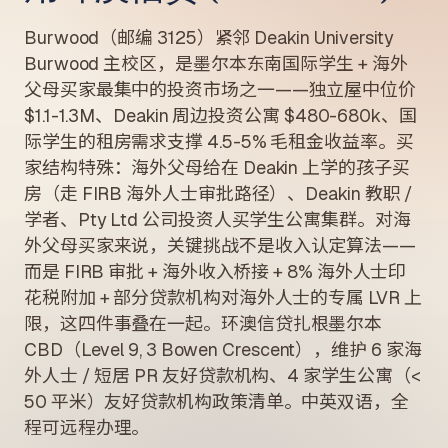
Burwood（邮编 3125）紧邻 Deakin University
Burwood 主校区，是墨尔本东南国际学生 + 海外
父母买家最集中的投资市场之一——独立屋中位价
$1.1-1.3M、Deakin 周边投资公寓 $480-680k、国
际学生的租房需求支撑 4.5-5% 毛租金收益率。买
家结构特殊：海外父母给在 Deakin 上学的孩子买
房（走 FIRB 海外人士审批路径）、Deakin 教职 /
学者、Pty Ltd 公司投资人买学生公寓集群。对海
外父母买家来说，关键挑战不是收入认定算法——
而是 FIRB 审批 + 海外收入桥接 + 8% 海外人士印
花税附加 + 部分贷款机构对海外人士的专属 LVR 上
限，这四件事叠在一起。环澳信贷扎根墨尔本
CBD（Level 9, 3 Bowen Crescent），维护 6 家海
外人士 / 短居 PR 友好贷款机构、4 家学生公寓（<
50 平米）友好贷款机构政策清单。中英双语，全
程可远程办理。