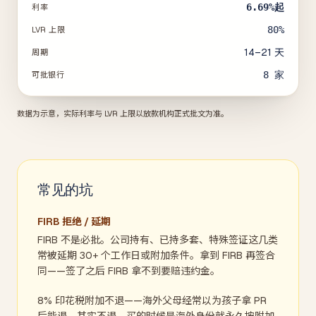
6.69%
起
利率
80%
LVR 上限
14–21 天
周期
8
家
可批银行
数据为示意，实际利率与 LVR 上限以放款机构正式批文为准。
常见的坑
FIRB 拒绝 / 延期
FIRB 不是必批。公司持有、已持多套、特殊签证这几类
常被延期 30+ 个工作日或附加条件。拿到 FIRB 再签合
同——签了之后 FIRB 拿不到要赔违约金。
8% 印花税附加不退——海外父母经常以为孩子拿 PR