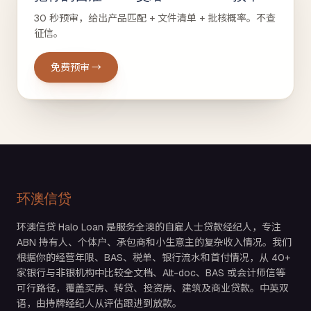
30 秒预审，给出产品匹配 + 文件清单 + 批核概率。不查
征信。
免费预审 →
环澳信贷
环澳信贷 Halo Loan 是服务全澳的自雇人士贷款经纪人，专注
ABN 持有人、个体户、承包商和小生意主的复杂收入情况。我们
根据你的经营年限、BAS、税单、银行流水和首付情况，从 40+
家银行与非银机构中比较全文档、Alt-doc、BAS 或会计师信等
可行路径，覆盖买房、转贷、投资房、建筑及商业贷款。中英双
语，由持牌经纪人从评估跟进到放款。