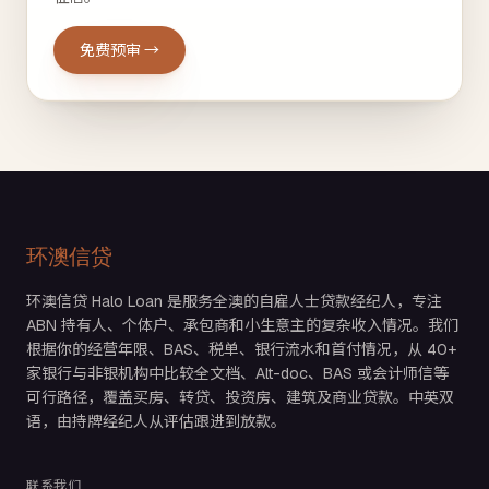
免费预审 →
环澳信贷
环澳信贷 Halo Loan 是服务全澳的自雇人士贷款经纪人，专注
ABN 持有人、个体户、承包商和小生意主的复杂收入情况。我们
根据你的经营年限、BAS、税单、银行流水和首付情况，从 40+
家银行与非银机构中比较全文档、Alt-doc、BAS 或会计师信等
可行路径，覆盖买房、转贷、投资房、建筑及商业贷款。中英双
语，由持牌经纪人从评估跟进到放款。
联系我们