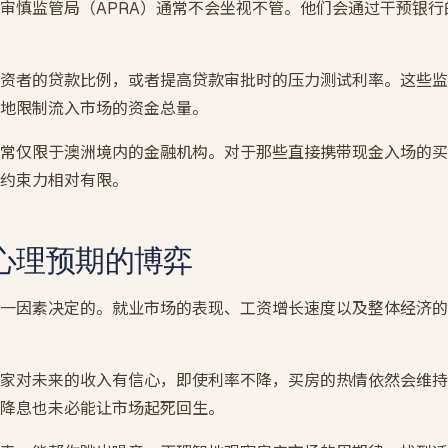
审慎监管局（APRA）通常不会坐视不管。他们会通过干预银
资者的贷款比例，或者提高贷款审批时的压力测试利率。这些监
地限制流入市场的资金总量。
常仅限于澳洲境内的金融机构。对于那些直接携带现金入场的买
约束力相对有限。
心理预期的博弈
一因素决定的。就业市场的表现、工资增长速度以及整体经济的
家对未来的收入有信心，即使利率不降，买房的热情依然会维持
降息也未必能让市场起死回生。