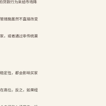
行的贷款行为来给市场降
管措施虽然不直接改变
家，或者通过非传统渠
稳定性，都会影响买家
在高位。反之，如果经