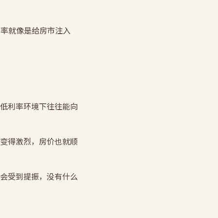
利率就像是给房市注入
低利率环境下往往能向
变得激烈，房价也就顺
会受到提振，没有什么