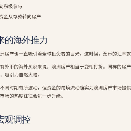
向积极参与
资金从存款转向房产
来的海外推力
洲房产也一直吸引着全球投资者的目光。这时候，澳币的汇率就
有外币的海外买家来说，澳洲房产相当于变相打折。同样的房产
，吸引力自然大增。
不同时期有所波动，但资金的跨境流动确实为澳洲房产市场提供
市场的热度往往会进一步升级。
宏观调控