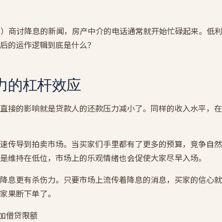
SMSF 房产贷款
自管养老金买投资房 · LRBA + 裸信托结构
A）商讨降息的新闻，房产中介的电话通常就开始忙碌起来。低
期房贷款
后的运作逻辑到底是什么？
买楼花 · 交割估值缺口提前压测
力的杠杆效应
直接的影响就是贷款人的还款压力减小了。同样的收入水平，在
速传导到拍卖市场。当买家们手里都有了更多的预算，竞争自然
是维持在低位，市场上的乐观情绪也会促使大家尽早入场。
降息更有杀伤力。只要市场上流传着降息的消息，买家的信心就
家果断下单了。
加借贷限额