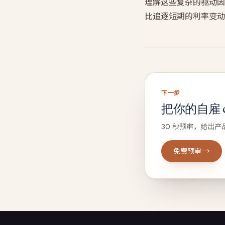
理解这些复杂的驱动因
比追逐短期的利率变动
下一步
把你的自雇 ca
30 秒预审，给出产
免费预审 →