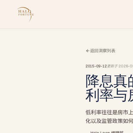
返回洞察列表
2015-09-12
更新于
2026-0
降息真
利率与
低利率往往是房市
化以及监管政策如