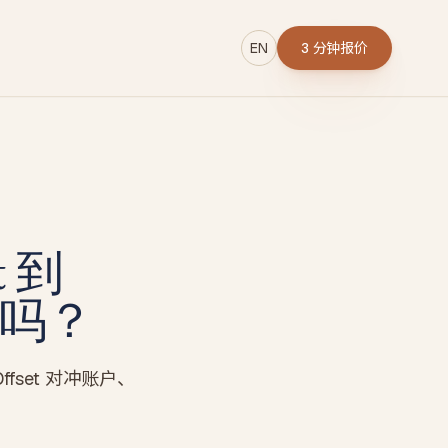
EN
3 分钟报价
→
 到
r
了吗？
set 对冲账户、