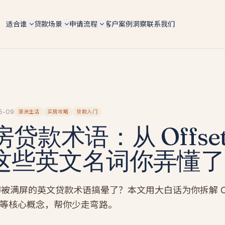
适合谁
贷款场景
申请流程
客户案例
洞察
联系我们
自雇人士（总览）
6 大场景总览
5 步申请流程
ABN 持有人 / 个体户 / Pty Ltd 老板 — 4 条 doc 路径
按用途快速对比 lender 政策、LVR 上限、利率区间
手机预审 → 文件 → lender 配对 → formal approval 
全适配
settlement
购房 Purchase
IT contractor
文档路径对比
转贷 Refinance
软件工程师 / 顾问 / 合约工 — 6 个月 ABN 即可评估
4 条路径横向对比 — Full-doc / Alt-doc / BAS / 会计
师信
Tradie 蓝领师傅
投资房 Investment
5-09
澳洲生活
买房攻略
贷款入门
Alt-doc 灵活文件
电工 / 水管工 / 建筑工 — 现金 + 工资单 hybrid 收入
贷款术语：从 Offset
建房 Construction
BAS + 流水 + 会计师信组合替代 2 年税单 · 18 家 lende
餐饮老板
BAS-only 季报路径
商业 Commercial
餐厅 / 咖啡馆 / 酒吧 — 现金入账打包专项
，这些英文名词你弄懂
4 季度 BAS + ABN 2 年 · 12 家 lender · 10 天 approval
套现 Cash-out
墨尔本贷款经纪人
新
投资房贷款
新
墨尔本本地自雇房贷专家 · 按区找经纪人（Box Hill /
Glen Waverley / Doncaster…）
自雇投资人 · serviceability / 租金折算 / 负扣税 / 组合
被满屏的英文贷款术语搞晕了？本文用大白话为你拆解 Off
扩张
墨尔本自雇人士
raw 等核心概念，帮你少走弯路。
建筑贷款
Carlton 餐饮 / Box Hill IT / CBD 设计师 — 本地 suburb
风险地图
自建 / 推倒重建 · 分阶段放款 progress payments