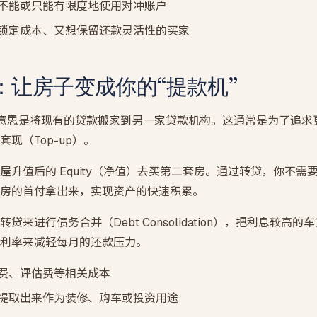
不能或只能有限度地使用对冲账户
锁定成本、又想保留还款灵活性的买家
：让房子变成你的“提款机”
转贷）的意思是将现有的贷款搬家到另一家贷款机构。这通常是为了追
现（Top-up）。
屋升值后的 Equity（净值）去买第二套房。通过转贷，你不需
房的首付拿出来，实现资产的快速积累。
贷来进行债务合并（Debt Consolidation），把利息较高
利率来减轻每月的还款压力。
费、评估费等相关成本
提取出来作为装修、购车或投资用途