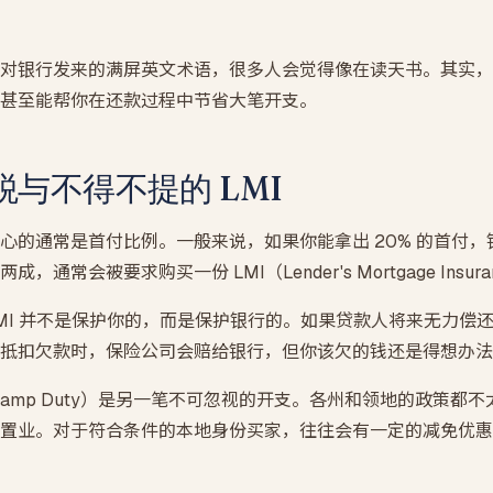
SMSF 房产贷款
自管养老金买投资房 · LRBA + 裸信托结构
对银行发来的满屏英文术语，很多人会觉得像在读天书。其实，
期房贷款
甚至能帮你在还款过程中节省大笔开支。
买楼花 · 交割估值缺口提前压测
与不得不提的 LMI
心的通常是首付比例。一般来说，如果你能拿出 20% 的首付
通常会被要求购买一份 LMI（Lender's Mortgage Insu
MI 并不是保护你的，而是保护银行的。如果贷款人将来无力偿
抵扣欠款时，保险公司会赔给银行，但你该欠的钱还是得想办法
tamp Duty）是另一笔不可忽视的开支。各州和领地的政策都
置业。对于符合条件的本地身份买家，往往会有一定的减免优惠