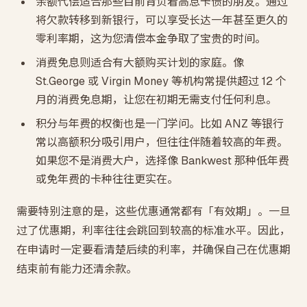
余额代偿适合那些目前背负着高息卡债的朋友。通过
将欠款转移到新银行，可以享受长达一年甚至更久的
零利率期，这为您清偿本金争取了宝贵的时间。
消费免息则适合有大额购买计划的家庭。像
St.George 或 Virgin Money 等机构常提供超过 12 个
月的消费免息期，让您在初期无需支付任何利息。
积分与年费的权衡也是一门学问。比如 ANZ 等银行
常以高额积分吸引用户，但往往伴随着较高的年费。
如果您不是消费大户，选择像 Bankwest 那种低年费
或免年费的卡种往往更实在。
需要特别注意的是，这些优惠通常都有「有效期」。一旦
过了优惠期，利率往往会跳回到较高的标准水平。因此，
在申请时一定要看清楚后续的利率，并确保自己在优惠期
结束前有能力还清余款。