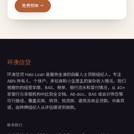
免费预审 →
环澳信贷
环澳信贷 Halo Loan 是服务全澳的自雇人士贷款经纪人，专注
ABN 持有人、个体户、承包商和小生意主的复杂收入情况。我们
根据你的经营年限、BAS、税单、银行流水和首付情况，从 40+
家银行与非银机构中比较全文档、Alt-doc、BAS 或会计师信等
可行路径，覆盖买房、转贷、投资房、建筑及商业贷款。中英双
语，由持牌经纪人从评估跟进到放款。
联系我们