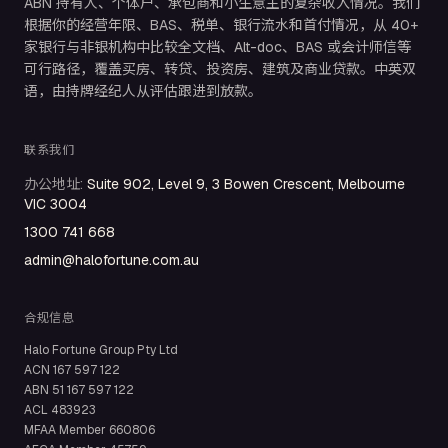
ABN 持有人、个体户、承包商和小生意主的复杂收入情况。我们
根据你的经营年限、BAS、税单、银行流水和首付情况，从 40+
家银行与非银机构中比较全文档、Alt-doc、BAS 或会计师信等
可行路径，覆盖买房、转贷、投资房、建筑及商业贷款。中英双
语，由持牌经纪人从评估跟进到放款。
联系我们
办公地址
:
Suite 902, Level 9, 3 Bowen Crescent, Melbourne
VIC 3004
1300 741 668
admin@halofortune.com.au
合规信息
Halo Fortune Group Pty Ltd
ACN
167 597 122
ABN
51 167 597 122
ACL
483923
MFAA Member
660806