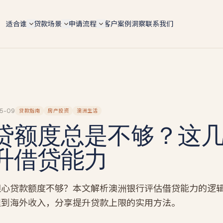
适合谁
贷款场景
申请流程
客户案例
洞察
联系我们
自雇人士（总览）
6 大场景总览
5 步申请流程
ABN 持有人 / 个体户 / Pty Ltd 老板 — 4 条 doc 路径
按用途快速对比 lender 政策、LVR 上限、利率区间
手机预审 → 文件 → lender 配对 → formal approval 
全适配
settlement
购房 Purchase
IT contractor
文档路径对比
转贷 Refinance
软件工程师 / 顾问 / 合约工 — 6 个月 ABN 即可评估
4 条路径横向对比 — Full-doc / Alt-doc / BAS / 会计
师信
Tradie 蓝领师傅
投资房 Investment
5-09
贷款指南
房产投资
澳洲生活
Alt-doc 灵活文件
电工 / 水管工 / 建筑工 — 现金 + 工资单 hybrid 收入
贷额度总是不够？这
建房 Construction
BAS + 流水 + 会计师信组合替代 2 年税单 · 18 家 lende
餐饮老板
BAS-only 季报路径
商业 Commercial
餐厅 / 咖啡馆 / 酒吧 — 现金入账打包专项
升借贷能力
4 季度 BAS + ABN 2 年 · 12 家 lender · 10 天 approval
套现 Cash-out
墨尔本贷款经纪人
新
投资房贷款
新
墨尔本本地自雇房贷专家 · 按区找经纪人（Box Hill /
Glen Waverley / Doncaster…）
自雇投资人 · serviceability / 租金折算 / 负扣税 / 组合
担心贷款额度不够？本文解析澳洲银行评估借贷能力的逻
扩张
墨尔本自雇人士
理到海外收入，分享提升贷款上限的实用方法。
建筑贷款
Carlton 餐饮 / Box Hill IT / CBD 设计师 — 本地 suburb
风险地图
自建 / 推倒重建 · 分阶段放款 progress payments