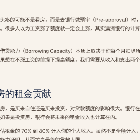
SMSF 房产贷款
自管养老金买投资房 · LRBA + 裸信托结构
疼的可能不是看房，而是去银行做预审（Pre-approval）
期房贷款
。很多人以为工资涨了额度就一定会上涨，其实澳洲银行的计算
买楼花 · 交割估值缺口提前压测
贷能力（Borrowing Capacity）本质上取决于你每个月扣
果想在不涨工资的前提下提高额度，我们需要从收入和支出两个
房的租金贡献
房，是买来自住还是买来投资，对贷款额度的影响很大。银行在
如果是投资房，银行会将未来的租金收入也计算在内。
租金的 70% 到 80% 计入你的个人收入。虽然不是全额计
能力证明，从而拉高最终的贷款上限。