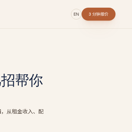
EN
3 分钟报价
→
几招帮你
r
辑，从租金收入、配