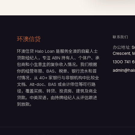
联系我们
环澳信贷
办公地址
:
S
环澳信贷 Halo Loan 是服务全澳的自雇人士
Crescent, 
贷款经纪人，专注 ABN 持有人、个体户、承
1300 741 
包商和小生意主的复杂收入情况。我们根据
admin@halo
你的经营年限、BAS、税单、银行流水和首
付情况，从 40+ 家银行与非银机构中比较全
文档、Alt-doc、BAS 或会计师信等可行路
径，覆盖买房、转贷、投资房、建筑及商业
贷款。中英双语，由持牌经纪人从评估跟进
到放款。