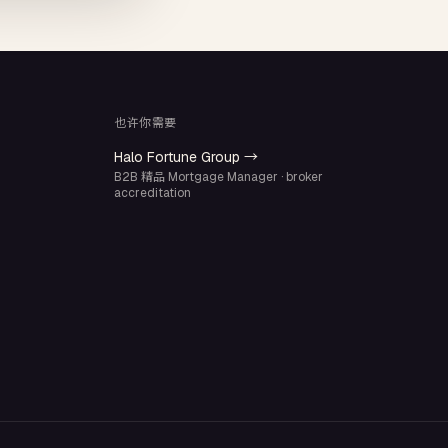
也许你需要
Halo Fortune Group →
B2B 精品 Mortgage Manager · broker
accreditation