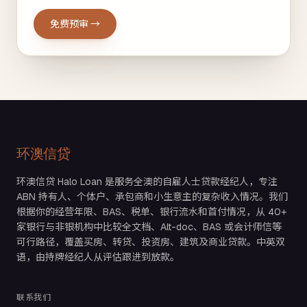
免费预审 →
环澳信贷
环澳信贷 Halo Loan 是服务全澳的自雇人士贷款经纪人，专注
ABN 持有人、个体户、承包商和小生意主的复杂收入情况。我们
根据你的经营年限、BAS、税单、银行流水和首付情况，从 40+
家银行与非银机构中比较全文档、Alt-doc、BAS 或会计师信等
可行路径，覆盖买房、转贷、投资房、建筑及商业贷款。中英双
语，由持牌经纪人从评估跟进到放款。
联系我们