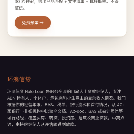
30 秒预审，给出产品匹配 + 文件清单 + 批核概率。不查
征信。
免费预审 →
环澳信贷
环澳信贷 Halo Loan 是服务全澳的自雇人士贷款经纪人，专注
ABN 持有人、个体户、承包商和小生意主的复杂收入情况。我们
根据你的经营年限、BAS、税单、银行流水和首付情况，从 40+
家银行与非银机构中比较全文档、Alt-doc、BAS 或会计师信等
可行路径，覆盖买房、转贷、投资房、建筑及商业贷款。中英双
语，由持牌经纪人从评估跟进到放款。