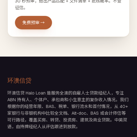
30 秒预审，给出产品匹配 + 文件清单 + 批核概率。不查
征信。
免费预审 →
环澳信贷
环澳信贷 Halo Loan 是服务全澳的自雇人士贷款经纪人，专注
ABN 持有人、个体户、承包商和小生意主的复杂收入情况。我们
根据你的经营年限、BAS、税单、银行流水和首付情况，从 40+
家银行与非银机构中比较全文档、Alt-doc、BAS 或会计师信等
可行路径，覆盖买房、转贷、投资房、建筑及商业贷款。中英双
语，由持牌经纪人从评估跟进到放款。