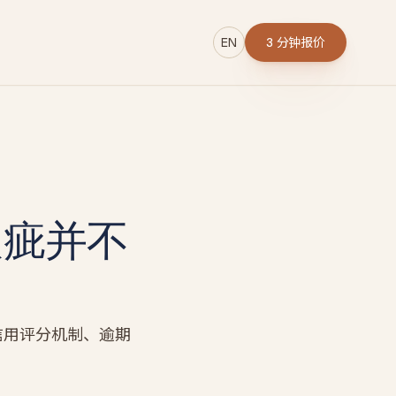
EN
3 分钟报价
→
瑕疵并不
r
信用评分机制、逾期