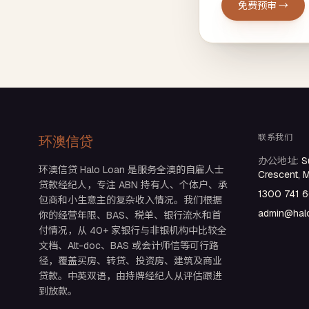
免费预审 →
联系我们
环澳信贷
办公地址
:
S
环澳信贷 Halo Loan 是服务全澳的自雇人士
Crescent, 
贷款经纪人，专注 ABN 持有人、个体户、承
1300 741 
包商和小生意主的复杂收入情况。我们根据
admin@halo
你的经营年限、BAS、税单、银行流水和首
付情况，从 40+ 家银行与非银机构中比较全
文档、Alt-doc、BAS 或会计师信等可行路
径，覆盖买房、转贷、投资房、建筑及商业
贷款。中英双语，由持牌经纪人从评估跟进
到放款。