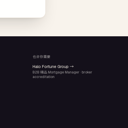
也许你需要
Halo Fortune Group →
B2B 精品 Mortgage Manager · broker
accreditation