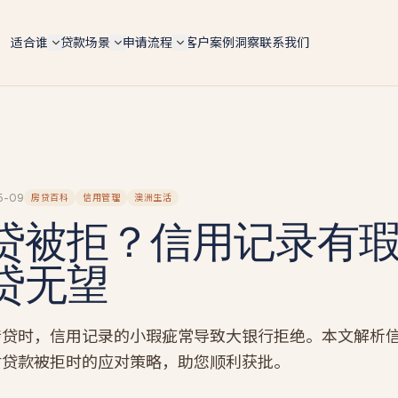
适合谁
贷款场景
申请流程
客户案例
洞察
联系我们
自雇人士（总览）
6 大场景总览
5 步申请流程
ABN 持有人 / 个体户 / Pty Ltd 老板 — 4 条 doc 路径
按用途快速对比 lender 政策、LVR 上限、利率区间
手机预审 → 文件 → lender 配对 → formal approval 
全适配
settlement
购房 Purchase
IT contractor
文档路径对比
转贷 Refinance
软件工程师 / 顾问 / 合约工 — 6 个月 ABN 即可评估
4 条路径横向对比 — Full-doc / Alt-doc / BAS / 会计
师信
Tradie 蓝领师傅
投资房 Investment
5-09
房贷百科
信用管理
澳洲生活
Alt-doc 灵活文件
电工 / 水管工 / 建筑工 — 现金 + 工资单 hybrid 收入
贷被拒？信用记录有
建房 Construction
BAS + 流水 + 会计师信组合替代 2 年税单 · 18 家 lende
餐饮老板
BAS-only 季报路径
商业 Commercial
餐厅 / 咖啡馆 / 酒吧 — 现金入账打包专项
贷无望
4 季度 BAS + ABN 2 年 · 12 家 lender · 10 天 approval
套现 Cash-out
墨尔本贷款经纪人
新
投资房贷款
新
墨尔本本地自雇房贷专家 · 按区找经纪人（Box Hill /
Glen Waverley / Doncaster…）
自雇投资人 · serviceability / 租金折算 / 负扣税 / 组合
转贷时，信用记录的小瑕疵常导致大银行拒绝。本文解析
扩张
墨尔本自雇人士
对贷款被拒时的应对策略，助您顺利获批。
建筑贷款
Carlton 餐饮 / Box Hill IT / CBD 设计师 — 本地 suburb
风险地图
自建 / 推倒重建 · 分阶段放款 progress payments