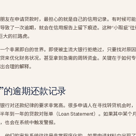
SMSF 房产贷款
自管养老金买投资房 · LRBA + 裸信托结构
朋友在申请贷款时，最担心的就是自己的信用记录。有时候可能
期房贷款
导致了一次逾期，就会在信用报告上留下痕迹。这种“小瑕疵”往
买楼花 · 交割估值缺口提前压测
变成巨大的拦路虎。
一个非黑即白的世界。即使被主流大银行拒绝过，只要找对原因
贷来优化财务状况，甚至拿到急需的周转资金。关键在于如何专
出合理的解释。
眼”的逾期还款记录
银行对还款纪律的要求非常高。很多申请人在寻找转贷机会时，
年到一年的贷款对账单（Loan Statement）。如果其中某
，也会在系统中触发警报。
，他们的审批系统往往是非常程序化的。如果申请材料中出现了