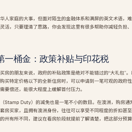
SMSF 房产贷款
自管养老金买投资房 · LRBA + 裸信托结构
华人家庭的大事，但面对陌生的金融体系和满屏的英文术语，难
期房贷款
灵活，只要理清了思路，你会发现这里有很多帮助你减轻负担、
买楼花 · 交割估值缺口提前压测
第一桶金：政策补贴与印花税
买房的朋友来说，政府的补贴政策是绝对不能错过的“大礼包”
购买特定价格以下的全新住房时，可以申请到一笔可观的政府性
需要偿还，能很大程度上缓解首付压力。
（Stamp Duty）的减免也是一笔不小的数目。在澳洲，购房
套房买家，且拥有澳洲身份，往往可以享受不同程度的折扣甚至
的州有所不同，建议在看房阶段就提前了解清楚，把这部分预算