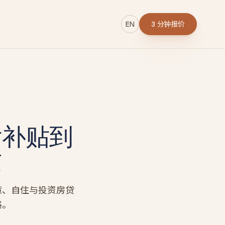
EN
3 分钟报价
→
付补贴到
r
这
策、自住与投资房贷
路。