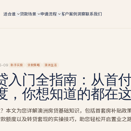
适合谁
贷款场景
申请流程
客户案例
洞察
联系我们
自雇人士（总览）
6 大场景总览
5 步申请流程
ABN 持有人 / 个体户 / Pty Ltd 老板 — 4 条 doc 路径
按用途快速对比 lender 政策、LVR 上限、利率区间
手机预审 → 文件 → lender 配对 → formal approval 
全适配
settlement
购房 Purchase
IT contractor
文档路径对比
转贷 Refinance
软件工程师 / 顾问 / 合约工 — 6 个月 ABN 即可评估
4 条路径横向对比 — Full-doc / Alt-doc / BAS / 会计
师信
Tradie 蓝领师傅
投资房 Investment
5-09
新手买房
贷款策略
澳洲生活
Alt-doc 灵活文件
电工 / 水管工 / 建筑工 — 现金 + 工资单 hybrid 收入
贷入门全指南：从首
建房 Construction
BAS + 流水 + 会计师信组合替代 2 年税单 · 18 家 lende
餐饮老板
BAS-only 季报路径
商业 Commercial
餐厅 / 咖啡馆 / 酒吧 — 现金入账打包专项
度，你想知道的都在
4 季度 BAS + ABN 2 年 · 12 家 lender · 10 天 approval
套现 Cash-out
墨尔本贷款经纪人
新
投资房贷款
新
墨尔本本地自雇房贷专家 · 按区找经纪人（Box Hill /
Glen Waverley / Doncaster…）
自雇投资人 · serviceability / 租金折算 / 负扣税 / 组合
业？本文为您详解澳洲房贷基础知识，包括首套房补贴政
扩张
墨尔本自雇人士
贷款额度以及转贷套现的实操技巧，助您轻松开启置业之
建筑贷款
Carlton 餐饮 / Box Hill IT / CBD 设计师 — 本地 suburb
风险地图
自建 / 推倒重建 · 分阶段放款 progress payments