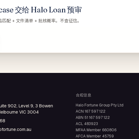
se 交给 Halo Loan 预审
品匹配 + 文件清单 + 批核概率。不查征信。
合规信息
Halo Fortune Group Pty Ltd
uite 902, Level 9, 3 Bowen
ACN
167 597 122
Melbourne VIC 3004
ABN
51 167 597 122
668
ACL
483923
fortune.com.au
MFAA Member
660806
AFCA Member
45759