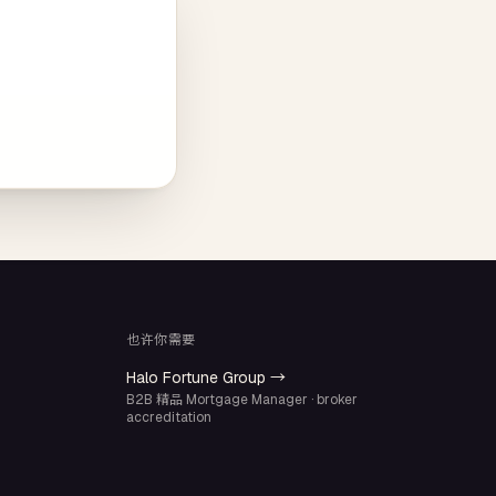
也许你需要
Halo Fortune Group →
B2B 精品 Mortgage Manager · broker
accreditation