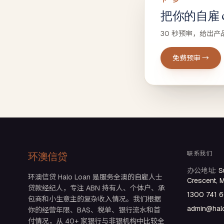
下一步
把你的自雇 ca
30 秒预审，给出产
免费预审 →
联系我们
环澳信贷
办公地址
:
S
环澳信贷 Halo Loan 是服务全澳的自雇人士
Crescent, 
贷款经纪人，专注 ABN 持有人、个体户、承
1300 741 
包商和小生意主的复杂收入情况。我们根据
admin@halo
你的经营年限、BAS、税单、银行流水和首
付情况，从 40+ 家银行与非银机构中比较全