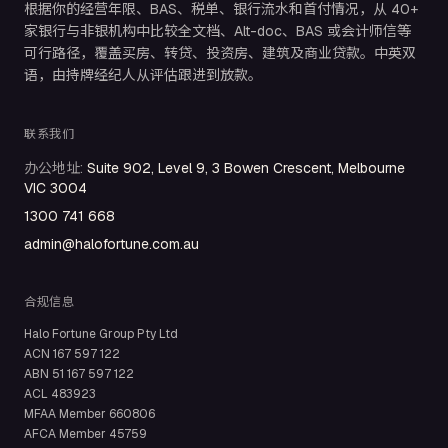
根据你的经营年限、BAS、税单、银行流水和首付情况，从 40+
家银行与非银机构中比较全文档、Alt-doc、BAS 或会计师信等
可行路径，覆盖买房、转贷、投资房、建筑及商业贷款。中英双
语，由持牌经纪人从评估跟进到放款。
联系我们
办公地址
:
Suite 902, Level 9, 3 Bowen Crescent, Melbourne
VIC 3004
1300 741 668
admin@halofortune.com.au
合规信息
Halo Fortune Group Pty Ltd
ACN
167 597 122
ABN
51 167 597 122
ACL
483923
MFAA Member
660806
AFCA Member
45759