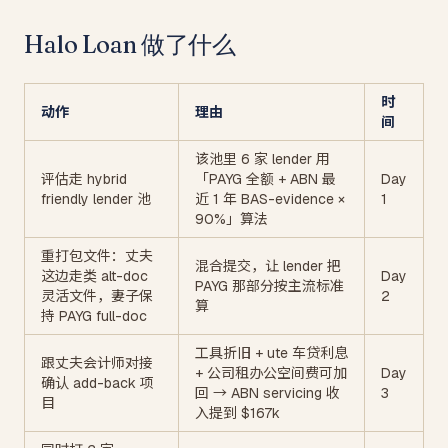
Halo Loan 做了什么
时
动作
理由
间
该池里 6 家 lender 用
评估走 hybrid
「PAYG 全额 + ABN 最
Day
friendly lender 池
近 1 年 BAS-evidence ×
1
90%」算法
重打包文件：丈夫
混合提交，让 lender 把
这边走类 alt-doc
Day
PAYG 那部分按主流标准
灵活文件，妻子保
2
算
持 PAYG full-doc
工具折旧 + ute 车贷利息
跟丈夫会计师对接
+ 公司租办公空间费可加
Day
确认 add-back 项
回 → ABN servicing 收
3
目
入提到 $167k