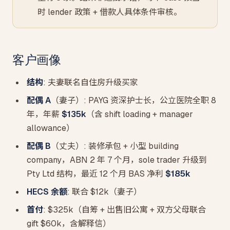
时 lender 政策 + 借款人具体条件审核。
客户画像
结构
: 夫妻联名自住房升级买家
配偶 A
（妻子）: PAYG 资深护士长，公立医院全职 8
年，年薪
$135k
（含 shift loading + manager
allowance）
配偶 B
（丈夫）: 装修承包 + 小型 building
company，ABN 2 年 7 个月，sole trader 升级到
Pty Ltd 结构，最近 12 个月 BAS 净利
$185k
HECS 余额
: 联合 $12k（妻子）
首付
: $325k（自筹 + 出售旧公寓 + 双方父母联合
gift $60k，含解释信）