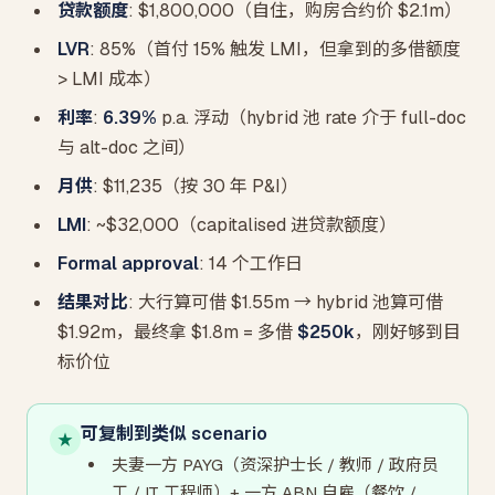
贷款额度
: $1,800,000（自住，购房合约价 $2.1m）
LVR
: 85%（首付 15% 触发 LMI，但拿到的多借额度
> LMI 成本）
利率
:
6.39%
p.a. 浮动（hybrid 池 rate 介于 full-doc
与 alt-doc 之间）
月供
: $11,235（按 30 年 P&I）
LMI
: ~$32,000（capitalised 进贷款额度）
Formal approval
: 14 个工作日
结果对比
: 大行算可借 $1.55m → hybrid 池算可借
$1.92m，最终拿 $1.8m = 多借
$250k
，刚好够到目
标价位
可复制到类似 scenario
★
夫妻一方 PAYG（资深护士长 / 教师 / 政府员
工 / IT 工程师）+ 一方 ABN 自雇（餐饮 /