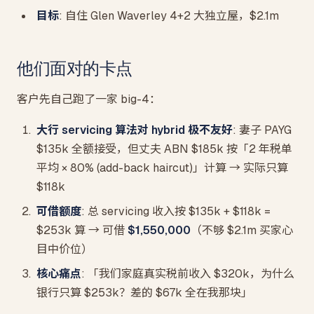
目标
: 自住 Glen Waverley 4+2 大独立屋，$2.1m
他们面对的卡点
客户先自己跑了一家 big-4：
大行 servicing 算法对 hybrid 极不友好
: 妻子 PAYG
$135k 全额接受，但丈夫 ABN $185k 按「2 年税单
平均 × 80% (add-back haircut)」计算 → 实际只算
$118k
可借额度
: 总 servicing 收入按 $135k + $118k =
$253k 算 → 可借
$1,550,000
（不够 $2.1m 买家心
目中价位）
核心痛点
: 「我们家庭真实税前收入 $320k，为什么
银行只算 $253k？差的 $67k 全在我那块」