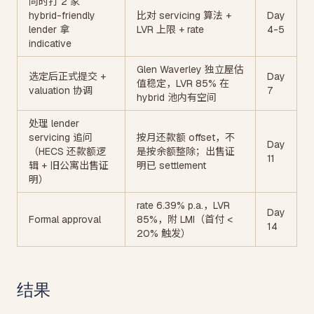
同时打 2 家
hybrid-friendly
比对 servicing 算法 +
Day
lender 拿
LVR 上限 + rate
4-5
indicative
Glen Waverley 独立屋估
选定后正式提交 +
Day
值稳定，LVR 85% 在
valuation 协调
7
hybrid 池内有空间
处理 lender
servicing 追问
按月还款额 offset，不
Day
（HECS 还款额逻
是按余额整除；出售证
11
辑 + 旧公寓出售证
明已 settlement
明）
rate 6.39% p.a.，LVR
Day
Formal approval
85%，附 LMI（首付 <
14
20% 触发）
结果