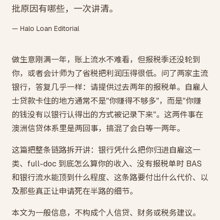
批原因有哪些，一次讲清。
— Halo Loan Editorial
做生意刚满一年，账上流水不难看，但报税季还没轮到
你，或者会计师为了省税把利润压得很低。问了两家主流
银行，答复几乎一样：请提供过去两年的报税单。自雇人
士贷款卡住的地方通常不是"你赚得不够多"，而是"你赚
的钱没有以银行认得出的方式被记录下来"。这两件事在
澳洲信贷体系里是两回事，搞混了会白等一两年。
这篇把整条链路拆开讲：银行凭什么把你归进自雇这一
类、full-doc 到底怎么算你的收入、没有报税单时 BAS
和银行流水能顶到什么程度、这条路要付出什么代价、以
及那些真正让申请死在半路的细节。
本文为一般信息，不构成个人信贷、财务或税务建议。