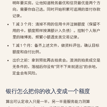
明年要买房。让他知道税务最优和信贷最优是两个方
向，需要你自己选。同时开始积累可追溯的首付存款
记录。
T 减 3 个月：清掉不用的信用卡并注销额度（保留不
用的卡，额度照样按满额计入负债）。控制个人账户
里的赌博类、频繁小额透支类交易记录。
T 减 1 个月：备齐上述文件，做资料评估，确认目标
额度和自付比例。
出价之前：拿到预批再去拍卖会。澳洲的拍卖成交是
无条件的，落槌后你没有"贷不下来就退出"的余地，
定金会有风险。
银行怎么把你的收入变成一个额度
算出可认定收入只是一半，另一半是服务能力测算