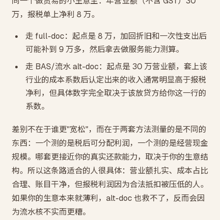
同一个做贸易的小生意主：年营业额（不含 GST）30
万，报税单上净利 8 万。
走 full-doc：起点是 8 万，加回折旧和一次性支出后
可能补到 9 万多，然后拿去做服务能力测算。
走 BAS/流水 alt-doc：起点是 30 万营业额，套上该
行业的成本系数后认定出来的收入通常明显高于报税
净利，但具体数字完全取决于该放贷方给你这一行的
系数。
差别不在于谁更"宽松"，而在于两套方法测量的是不同的
东西：一个测的是税后可分配利润，一个测的是经营现金
规模。哪套更接近你的真实还款能力，取决于你的生意结
构。所以这条路适合的人很具体：营业额扎实、成本占比
合理、账目干净，但报税利润因为合法抵扣被压低的人。
如果你的生意本来就薄利，alt-doc 也救不了，反而会因
为流水核不实而更糟。