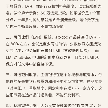
于放贷方、LVR、你的行业和材料完整度，以实际报价为
准。做个算术示例：60 万澳元贷款，如果溢价是 1 个百
分点，一年多付的利息就是 6 千澳元量级。这个数字是
给你一个衡量尺度，不是市场报价。
二、可借比例（LVR）更低。alt-doc 产品普遍把 LVR 卡
在 80% 左右，也就是至少两成首付。少数放贷方能接受
更高 LVR，但会同时要求付 LMI（贷款抵押保险），而
LMI 对 alt-doc 申请的定价本身就更贵，且部分 LMI 承
保方对低文件申请直接不保。
三、可选范围收窄。主流银行在这个领域参与度有限，你
能选的多是非银行放贷方和部分中小型放贷方。产品功能
（对冲账户、重取额度、固定利率选项）不一定齐全，这
些细节要在选产品时逐条看，不能只比利率。
四、材料审得更细。因为没有报税单这个"权威锚点"，评