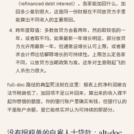
（refinanced debt interest）。各家能加回什么、加
回多少差别很大，这是同一份财报在不同放贷方手里
能算出不同收入的主要原因。
跨年度取值：多数放贷方会看两年，然后取较低的一
年，或者取平均。如果最新一年增长明显，部分放贷
方允许用最新一年，但通常设增长认可上限，或者要
求会计师出信解释增长的可持续性。上限怎么定各家
不同，以放贷方当期政策为准。这条对生意刚起飞的
人杀伤力很大。
full-doc 路径的典型死法就在这里：报表上的净利润被合
法节税做低了，加回项不足以补回来，算出来的收入撑不
起你想借的额度。你的银行账户里确实有钱，但银行认的
不是账户余额，是它能核实并认为可持续的那部分。
没有报税单的自雇人士贷款：alt-doc