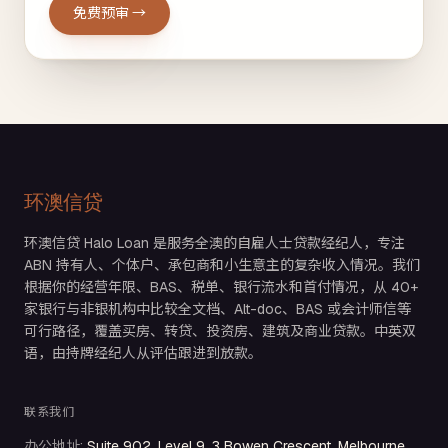
免费预审 →
环澳信贷
环澳信贷 Halo Loan 是服务全澳的自雇人士贷款经纪人，专注
ABN 持有人、个体户、承包商和小生意主的复杂收入情况。我们
根据你的经营年限、BAS、税单、银行流水和首付情况，从 40+
家银行与非银机构中比较全文档、Alt-doc、BAS 或会计师信等
可行路径，覆盖买房、转贷、投资房、建筑及商业贷款。中英双
语，由持牌经纪人从评估跟进到放款。
联系我们
办公地址
:
Suite 902, Level 9, 3 Bowen Crescent, Melbourne