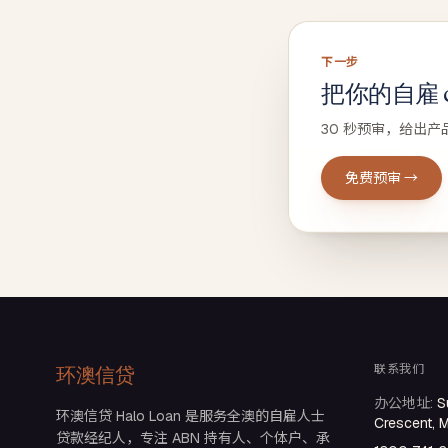
下一步
把你的自雇 ca
30 秒预审，给出产
免费预审 →
联系我们
环澳信贷
办公地址
:
S
环澳信贷 Halo Loan 是服务全澳的自雇人士
Crescent, 
贷款经纪人，专注 ABN 持有人、个体户、承