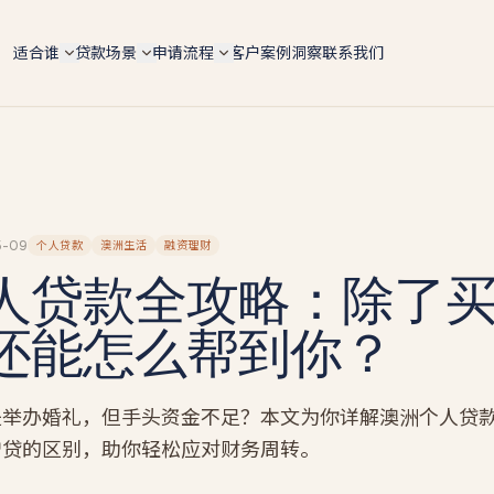
适合谁
贷款场景
申请流程
客户案例
洞察
联系我们
自雇人士（总览）
6 大场景总览
5 步申请流程
ABN 持有人 / 个体户 / Pty Ltd 老板 — 4 条 doc 路径
按用途快速对比 lender 政策、LVR 上限、利率区间
手机预审 → 文件 → lender 配对 → formal approval 
全适配
settlement
购房 Purchase
IT contractor
文档路径对比
转贷 Refinance
软件工程师 / 顾问 / 合约工 — 6 个月 ABN 即可评估
4 条路径横向对比 — Full-doc / Alt-doc / BAS / 会计
师信
Tradie 蓝领师傅
投资房 Investment
5-09
个人贷款
澳洲生活
融资理财
Alt-doc 灵活文件
电工 / 水管工 / 建筑工 — 现金 + 工资单 hybrid 收入
人贷款全攻略：除了
建房 Construction
BAS + 流水 + 会计师信组合替代 2 年税单 · 18 家 lende
餐饮老板
BAS-only 季报路径
商业 Commercial
餐厅 / 咖啡馆 / 酒吧 — 现金入账打包专项
还能怎么帮到你？
4 季度 BAS + ABN 2 年 · 12 家 lender · 10 天 approval
套现 Cash-out
墨尔本贷款经纪人
新
投资房贷款
新
墨尔本本地自雇房贷专家 · 按区找经纪人（Box Hill /
Glen Waverley / Doncaster…）
自雇投资人 · serviceability / 租金折算 / 负扣税 / 组合
是举办婚礼，但手头资金不足？本文为你详解澳洲个人贷
扩张
墨尔本自雇人士
增贷的区别，助你轻松应对财务周转。
建筑贷款
Carlton 餐饮 / Box Hill IT / CBD 设计师 — 本地 suburb
风险地图
自建 / 推倒重建 · 分阶段放款 progress payments