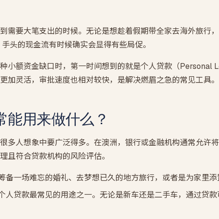
SMSF 房产贷款
自管养老金买投资房 · LRBA + 裸信托结构
到需要大笔支出的时候。无论是想趁着假期带全家去海外旅行，
期房贷款
V，手头的现金流有时候确实会显得有些局促。
买楼花 · 交割估值缺口提前压测
小额资金缺口时，第一时间想到的就是个人贷款（Personal L
更加灵活，审批速度也相对较快，是解决燃眉之急的常见工具。
常能用来做什么？
很多人想象中要广泛得多。在澳洲，银行或金融机构通常允许将
理且符合贷款机构的风险评估。
筹备一场难忘的婚礼、去梦想已久的地方旅行，或者是为家里添
个人贷款最常见的用途之一。无论是新车还是二手车，通过贷款