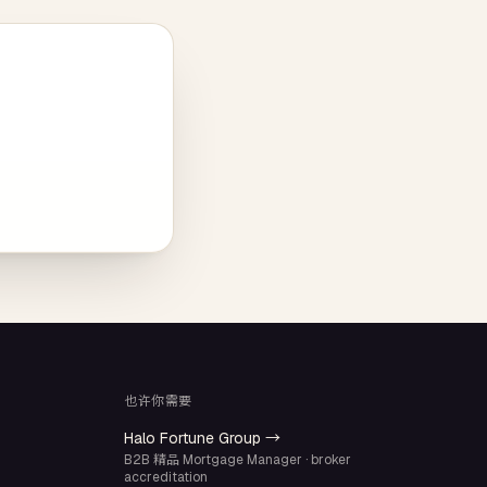
也许你需要
Halo Fortune Group →
B2B 精品 Mortgage Manager · broker
accreditation