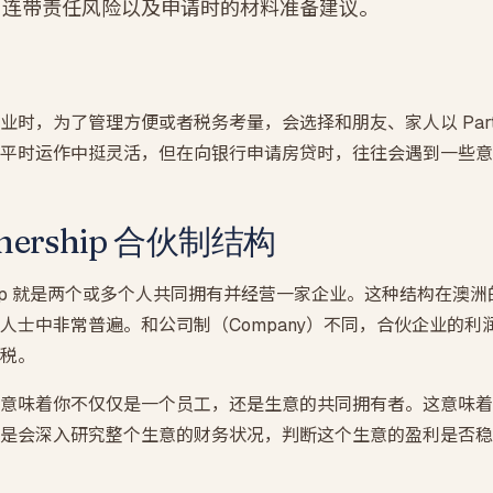
、连带责任风险以及申请时的材料准备建议。
SMSF 房产贷款
自管养老金买投资房 · LRBA + 裸信托结构
期房贷款
买楼花 · 交割估值缺口提前压测
时，为了管理方便或者税务考量，会选择和朋友、家人以 Partne
平时运作中挺灵活，但在向银行申请房贷时，往往会遇到一些意
nership 合伙制结构
rship 就是两个或多个人共同拥有并经营一家企业。这种结构在澳
人士中非常普遍。和公司制（Company）不同，合伙企业的利
税。
意味着你不仅仅是一个员工，还是生意的共同拥有者。这意味着
是会深入研究整个生意的财务状况，判断这个生意的盈利是否稳