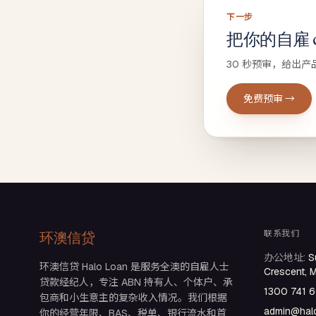
下一步
把你的自雇 ca
30 秒预审，给出产
免费预审 →
联系我们
环澳信贷
办公地址
:
S
环澳信贷 Halo Loan 是服务全澳的自雇人士
Crescent, 
贷款经纪人，专注 ABN 持有人、个体户、承
1300 741 
包商和小生意主的复杂收入情况。我们根据
admin@halo
你的经营年限、BAS、税单、银行流水和首