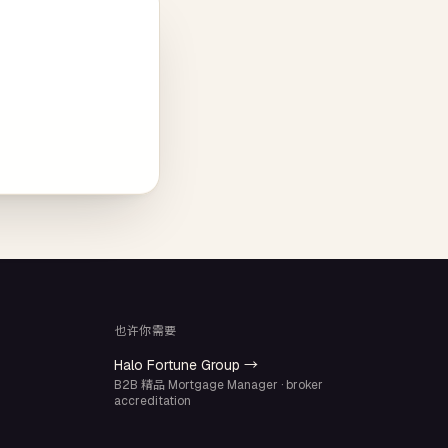
也许你需要
Halo Fortune Group →
B2B 精品 Mortgage Manager · broker
accreditation