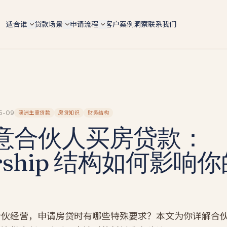
适合谁
贷款场景
申请流程
客户案例
洞察
联系我们
自雇人士（总览）
6 大场景总览
5 步申请流程
ABN 持有人 / 个体户 / Pty Ltd 老板 — 4 条 doc 路径
按用途快速对比 lender 政策、LVR 上限、利率区间
手机预审 → 文件 → lender 配对 → formal approval 
全适配
settlement
购房 Purchase
IT contractor
文档路径对比
转贷 Refinance
软件工程师 / 顾问 / 合约工 — 6 个月 ABN 即可评估
4 条路径横向对比 — Full-doc / Alt-doc / BAS / 会计
师信
Tradie 蓝领师傅
投资房 Investment
5-09
澳洲生意贷款
房贷知识
财务结构
Alt-doc 灵活文件
电工 / 水管工 / 建筑工 — 现金 + 工资单 hybrid 收入
意合伙人买房贷款：
建房 Construction
BAS + 流水 + 会计师信组合替代 2 年税单 · 18 家 lende
餐饮老板
BAS-only 季报路径
商业 Commercial
餐厅 / 咖啡馆 / 酒吧 — 现金入账打包专项
nership 结构如何影响
4 季度 BAS + ABN 2 年 · 12 家 lender · 10 天 approval
套现 Cash-out
墨尔本贷款经纪人
新
投资房贷款
新
墨尔本本地自雇房贷专家 · 按区找经纪人（Box Hill /
Glen Waverley / Doncaster…）
自雇投资人 · serviceability / 租金折算 / 负扣税 / 组合
扩张
墨尔本自雇人士
建筑贷款
Carlton 餐饮 / Box Hill IT / CBD 设计师 — 本地 suburb
经营，申请房贷时有哪些特殊要求？本文为你详解合伙制（Pa
风险地图
自建 / 推倒重建 · 分阶段放款 progress payments