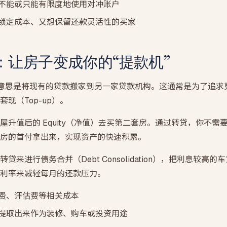
不能或只能有限度地使用对冲账户
锁定成本、又想保留还款灵活性的买家
：让房子变成你的“提款机”
转贷）的意思是将现有的贷款搬家到另一家贷款机构。这通常是为了追
现（Top-up）。
屋升值后的 Equity（净值）去买第二套房。通过转贷，你不需
房的首付拿出来，实现资产的快速积累。
贷来进行债务合并（Debt Consolidation），把利息较高
利率来减轻每月的还款压力。
费、评估费等相关成本
提取出来作为装修、购车或投资用途