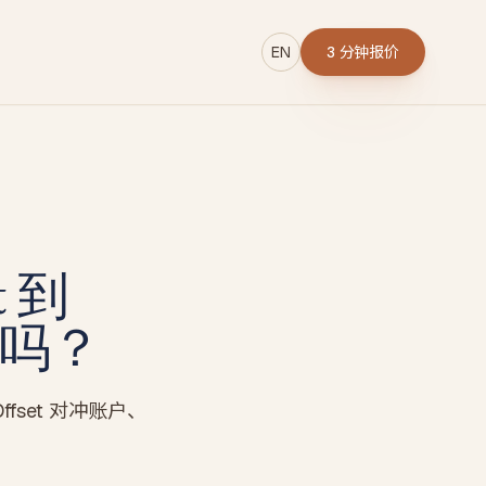
EN
3 分钟报价
→
 到
r
了吗？
set 对冲账户、