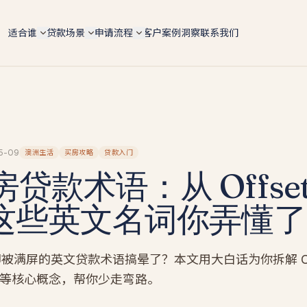
适合谁
贷款场景
申请流程
客户案例
洞察
联系我们
自雇人士（总览）
6 大场景总览
5 步申请流程
ABN 持有人 / 个体户 / Pty Ltd 老板 — 4 条 doc 路径
按用途快速对比 lender 政策、LVR 上限、利率区间
手机预审 → 文件 → lender 配对 → formal approval 
全适配
settlement
购房 Purchase
IT contractor
文档路径对比
转贷 Refinance
软件工程师 / 顾问 / 合约工 — 6 个月 ABN 即可评估
4 条路径横向对比 — Full-doc / Alt-doc / BAS / 会计
师信
Tradie 蓝领师傅
投资房 Investment
5-09
澳洲生活
买房攻略
贷款入门
Alt-doc 灵活文件
电工 / 水管工 / 建筑工 — 现金 + 工资单 hybrid 收入
贷款术语：从 Offset
建房 Construction
BAS + 流水 + 会计师信组合替代 2 年税单 · 18 家 lende
餐饮老板
BAS-only 季报路径
商业 Commercial
餐厅 / 咖啡馆 / 酒吧 — 现金入账打包专项
，这些英文名词你弄懂
4 季度 BAS + ABN 2 年 · 12 家 lender · 10 天 approval
套现 Cash-out
墨尔本贷款经纪人
新
投资房贷款
新
墨尔本本地自雇房贷专家 · 按区找经纪人（Box Hill /
Glen Waverley / Doncaster…）
自雇投资人 · serviceability / 租金折算 / 负扣税 / 组合
被满屏的英文贷款术语搞晕了？本文用大白话为你拆解 Off
扩张
墨尔本自雇人士
raw 等核心概念，帮你少走弯路。
建筑贷款
Carlton 餐饮 / Box Hill IT / CBD 设计师 — 本地 suburb
风险地图
自建 / 推倒重建 · 分阶段放款 progress payments