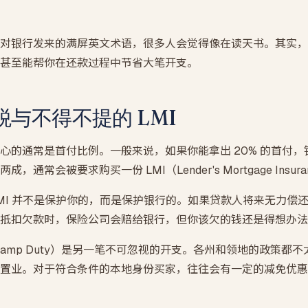
SMSF 房产贷款
自管养老金买投资房 · LRBA + 裸信托结构
对银行发来的满屏英文术语，很多人会觉得像在读天书。其实，
期房贷款
甚至能帮你在还款过程中节省大笔开支。
买楼花 · 交割估值缺口提前压测
与不得不提的 LMI
心的通常是首付比例。一般来说，如果你能拿出 20% 的首付
通常会被要求购买一份 LMI（Lender's Mortgage Insu
MI 并不是保护你的，而是保护银行的。如果贷款人将来无力偿
抵扣欠款时，保险公司会赔给银行，但你该欠的钱还是得想办法
tamp Duty）是另一笔不可忽视的开支。各州和领地的政策都
置业。对于符合条件的本地身份买家，往往会有一定的减免优惠