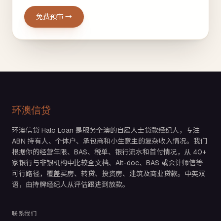
免费预审 →
环澳信贷
环澳信贷 Halo Loan 是服务全澳的自雇人士贷款经纪人，专注
ABN 持有人、个体户、承包商和小生意主的复杂收入情况。我们
根据你的经营年限、BAS、税单、银行流水和首付情况，从 40+
家银行与非银机构中比较全文档、Alt-doc、BAS 或会计师信等
可行路径，覆盖买房、转贷、投资房、建筑及商业贷款。中英双
语，由持牌经纪人从评估跟进到放款。
联系我们